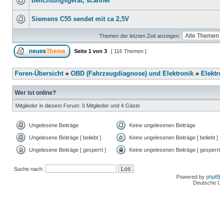
belichtungsgerät, scanner
Siemens C55 sendet mit ca 2,5V
Themen der letzten Zeit anzeigen:
Seite
1
von
3
[ 116 Themen ]
Foren-Übersicht
»
OBD (Fahrzeugdiagnose) und Elektronik
»
Elektr
Wer ist online?
Mitglieder in diesem Forum: 0 Mitglieder und 4 Gäste
Ungelesene Beiträge
Keine ungelesenen Beiträge
Ungelesene Beiträge [ beliebt ]
Keine ungelesenen Beiträge [ beliebt ]
Ungelesene Beiträge [ gesperrt ]
Keine ungelesenen Beiträge [ gesperrt
Suche nach:
Powered by
phpB
Deutsche 