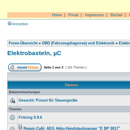
Home
|
Privat
|
Impressum
|
Bücher
|
Anmelden
Foren-Übersicht
»
OBD (Fahrzeugdiagnose) und Elektronik
»
Elektr
Elektrobasteln, µC
Seite
1
von
3
[ 116 Themen ]
Themen
Bekanntmachungen
Gesucht: Pinout für Steuergeräte
Themen
Fritzing 0.9.6
Repair-Café: AEG Akku-Handstaubsauger "E BP 0017"