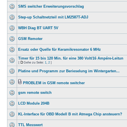
SMS switcher Erweiterungsvorschlag
Step-up Schaltnetzteil mit LM2587T-ADJ
WBH Diag BT UART 5V
GSM Remoter
Ersatz oder Quelle für Keramikresonator 6 MHz
Timer für 15 bis 120 Min. für eine 380 Volt/16 Ampére-Leitun
[
Gehe zu Seite:
1
,
2
]
Platine und Programm zur Berieselung im Wintergarten...
PROBLEM in GSM remote switcher
gsm remote switch
LCD Module 204B
KL-Interface für OBD Modell B mit Atmega Chip ansteuern?
TTL Messwert