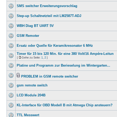
SMS switcher Erweiterungsvorschlag
Step-up Schaltnetzteil mit LM2587T-ADJ
WBH Diag BT UART 5V
GSM Remoter
Ersatz oder Quelle für Keramikresonator 6 MHz
Timer für 15 bis 120 Min. für eine 380 Volt/16 Ampére-Leitun
[
Gehe zu Seite:
1
,
2
]
Platine und Programm zur Berieselung im Wintergarten...
PROBLEM in GSM remote switcher
gsm remote switch
LCD Module 204B
KL-Interface für OBD Modell B mit Atmega Chip ansteuern?
TTL Messwert