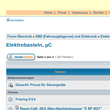
Home
|
Privat
|
Impressum
|
Bücher
|
Anmelden
Foren-Übersicht
»
OBD (Fahrzeugdiagnose) und Elektronik
»
Elektr
Elektrobasteln, µC
Seite
1
von
3
[ 116 Themen ]
Themen
Bekanntmachungen
Gesucht: Pinout für Steuergeräte
Themen
Fritzing 0.9.6
Repair-Café: AEG Akku-Handstaubsauger "E BP 0017"