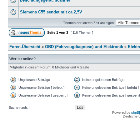
belichtungsgerät, scanner
Siemens C55 sendet mit ca 2,5V
Themen der letzten Zeit anzeigen:
Seite
1
von
3
[ 116 Themen ]
Foren-Übersicht
»
OBD (Fahrzeugdiagnose) und Elektronik
»
Elektr
Wer ist online?
Mitglieder in diesem Forum: 0 Mitglieder und 4 Gäste
Ungelesene Beiträge
Keine ungelesenen Beiträge
Ungelesene Beiträge [ beliebt ]
Keine ungelesenen Beiträge [ beliebt ]
Ungelesene Beiträge [ gesperrt ]
Keine ungelesenen Beiträge [ gesperrt
Suche nach:
Powered by
phpB
Deutsche 