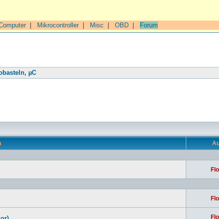
Computer
|
Mikrocontroller
|
Misc
|
OBD
|
Forum
obasteln, µC
n
Au
Flo
Flo
Flo
or)