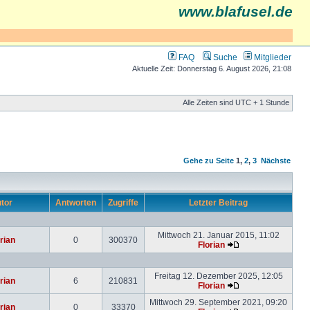
www.blafusel.de
FAQ
Suche
Mitglieder
Aktuelle Zeit: Donnerstag 6. August 2026, 21:08
Alle Zeiten sind UTC + 1 Stunde
Gehe zu Seite
1
,
2
,
3
Nächste
tor
Antworten
Zugriffe
Letzter Beitrag
Mittwoch 21. Januar 2015, 11:02
rian
0
300370
Florian
Freitag 12. Dezember 2025, 12:05
rian
6
210831
Florian
Mittwoch 29. September 2021, 09:20
rian
0
33370