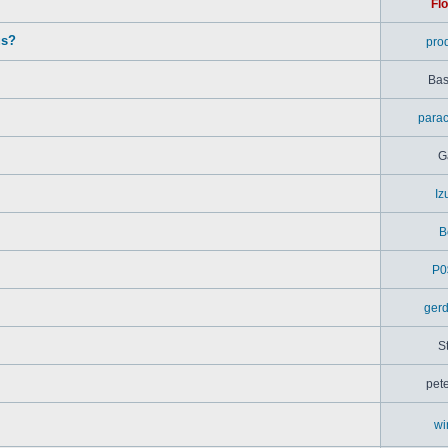
Flo
us?
pro
Bas
parac
G
Iz
B
P0
ger
S
pet
wi