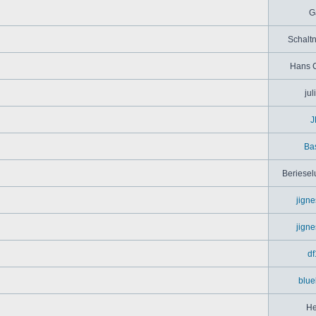
G
Schaltn
Hans 
jul
J
Bas
Beriesel
jign
jign
df
blue
He