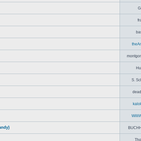
G
fr
bas
theA
montgom
Hu
S. Sc
dead
kalo
Willi
andy)
BUCHH
Th