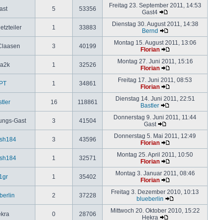
Freitag 23. September 2011, 14:53
ast
5
53356
Gast4
Dienstag 30. August 2011, 14:38
etzteiler
1
33883
Bernd
Montag 15. August 2011, 13:06
Claasen
3
40199
Florian
Montag 27. Juni 2011, 15:16
ia2k
1
32526
Florian
Freitag 17. Juni 2011, 08:53
PT
1
34861
Florian
Dienstag 14. Juni 2011, 22:51
tler
16
118861
Bastler
Donnerstag 9. Juni 2011, 11:44
ungs-Gast
3
41504
Gast
Donnerstag 5. Mai 2011, 12:49
esh184
3
43596
Florian
Montag 25. April 2011, 10:50
esh184
1
32571
Florian
Montag 3. Januar 2011, 08:46
1gr
1
35402
Florian
Freitag 3. Dezember 2010, 10:13
berlin
2
37228
blueberlin
Mittwoch 20. Oktober 2010, 15:22
kra
0
28706
Hekra