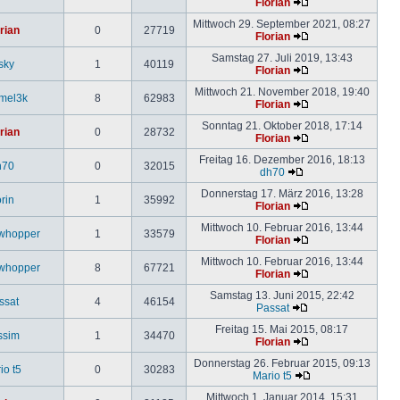
Florian
Mittwoch 29. September 2021, 08:27
rian
0
27719
Florian
Samstag 27. Juli 2019, 13:43
sky
1
40119
Florian
Mittwoch 21. November 2018, 19:40
mel3k
8
62983
Florian
Sonntag 21. Oktober 2018, 17:14
rian
0
28732
Florian
Freitag 16. Dezember 2016, 18:13
h70
0
32015
dh70
Donnerstag 17. März 2016, 13:28
rin
1
35992
Florian
Mittwoch 10. Februar 2016, 13:44
whopper
1
33579
Florian
Mittwoch 10. Februar 2016, 13:44
whopper
8
67721
Florian
Samstag 13. Juni 2015, 22:42
ssat
4
46154
Passat
Freitag 15. Mai 2015, 08:17
ssim
1
34470
Florian
Donnerstag 26. Februar 2015, 09:13
io t5
0
30283
Mario t5
Mittwoch 1. Januar 2014, 15:31