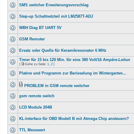
SMS switcher Erweiterungsvorschlag
Step-up Schaltnetzteil mit LM2587T-ADJ
WBH Diag BT UART 5V
GSM Remoter
Ersatz oder Quelle für Keramikresonator 6 MHz
Timer für 15 bis 120 Min. für eine 380 Volt/16 Ampére-Leitun
[
Gehe zu Seite:
1
,
2
]
Platine und Programm zur Berieselung im Wintergarten...
PROBLEM in GSM remote switcher
gsm remote switch
LCD Module 204B
KL-Interface für OBD Modell B mit Atmega Chip ansteuern?
TTL Messwert