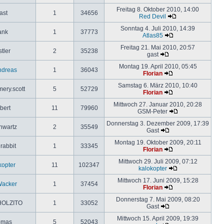
Freitag 8. Oktober 2010, 14:00
ast
1
34656
Red Devil
Sonntag 4. Juli 2010, 14:39
ank
1
37773
Atlas85
Freitag 21. Mai 2010, 20:57
tler
2
35238
gast
Montag 19. April 2010, 05:45
ndreas
1
36043
Florian
Samstag 6. März 2010, 10:40
ery.scott
5
52729
Florian
Mittwoch 27. Januar 2010, 20:28
bert
11
79960
GSM-Peter
Donnerstag 3. Dezember 2009, 17:39
hwartz
2
35549
Gast
Montag 19. Oktober 2009, 20:11
rabbit
1
33345
Florian
Mittwoch 29. Juli 2009, 07:12
kopter
11
102347
kalokopter
Mittwoch 17. Juni 2009, 15:28
Wacker
1
37454
Florian
Donnerstag 7. Mai 2009, 08:20
OLZITO
1
33052
Gast
Mittwoch 15. April 2009, 19:39
omas
5
52043