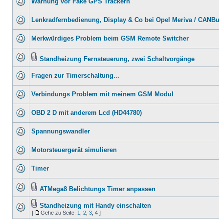
Warnung vor Fake GPS Trackern
Lenkradfernbedienung, Display & Co bei Opel Meriva / CANB
Merkwürdiges Problem beim GSM Remote Switcher
Standheizung Fernsteuerung, zwei Schaltvorgänge
Fragen zur Timerschaltung...
Verbindungs Problem mit meinem GSM Modul
OBD 2 D mit anderem Lcd (HD44780)
Spannungswandler
Motorsteuergerät simulieren
Timer
ATMega8 Belichtungs Timer anpassen
Standheizung mit Handy einschalten
[
Gehe zu Seite:
1
,
2
,
3
,
4
]