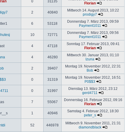
rian
0
31135
Florian
Mittwoch 14. August 2013, 10:22
digy7
2
40840
prodigy7
Donnerstag 7. März 2013, 09:59
tler1
6
53118
Payment1011
Donnerstag 7. März 2013, 09:56
hutesj
10
72771
Payment1011
Sonntag 17. Februar 2013, 09:41
ast
4
47118
Florian
Mittwoch 30. Januar 2013, 01:10
una
4
46280
Izuna
Montag 19. November 2012, 22:31
ob
2
39407
Bob
Montag 19. November 2012, 16:51
$$3
0
31319
P0$$3
Dienstag 13. März 2012, 23:12
d4711
0
31997
gerd4711
Donnerstag 16. Februar 2012, 09:16
tas
7
55067
Florian
Samstag 4. Februar 2012, 18:30
er__s
1
40946
peter_s
Mittwoch 9. November 2011, 21:31
ntdi
52
446978
diamondblack