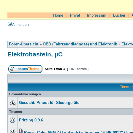
Home
|
Privat
|
Impressum
|
Bücher
|
Anmelden
Foren-Übersicht
»
OBD (Fahrzeugdiagnose) und Elektronik
»
Elektr
Elektrobasteln, µC
Seite
1
von
3
[ 116 Themen ]
Theme
Bekanntmachungen
Gesucht: Pinout für Steuergeräte
Themen
Fritzing 0.9.6
Repair-Café: AEG Akku-Handstaubsauger "E BP 0017" (Juni