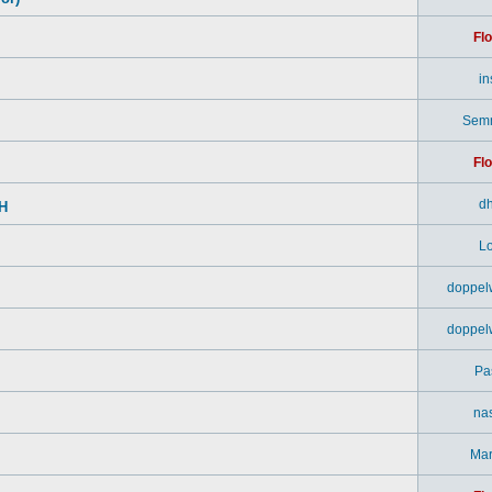
Flo
in
Sem
Flo
d
SH
Lo
doppel
doppel
Pa
na
Mar