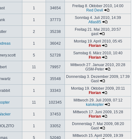
Freitag 8. Oktober 2010, 14:00
ast
1
34654
Red Devil
Sonntag 4. Juli 2010, 14:39
ank
1
37773
Atlas85
Freitag 21. Mai 2010, 20:57
tler
2
35238
gast
Montag 19. April 2010, 05:45
ndreas
1
36042
Florian
Samstag 6. März 2010, 10:40
ery.scott
5
52728
Florian
Mittwoch 27. Januar 2010, 20:28
bert
11
79957
GSM-Peter
Donnerstag 3. Dezember 2009, 17:39
hwartz
2
35548
Gast
Montag 19. Oktober 2009, 20:11
rabbit
1
33343
Florian
Mittwoch 29. Juli 2009, 07:12
kopter
11
102345
kalokopter
Mittwoch 17. Juni 2009, 15:28
Wacker
1
37453
Florian
Donnerstag 7. Mai 2009, 08:20
OLZITO
1
33052
Gast
Mittwoch 15. April 2009, 19:39
omas
5
52040