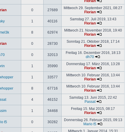
Florian
Mittwoch 29. September 2021, 08:27
rian
0
27689
Florian
Samstag 27. Juli 2019, 13:43
sky
1
40116
Florian
Mittwoch 21. November 2018, 19:40
mel3k
8
62974
Florian
Sonntag 21. Oktober 2018, 17:14
rian
0
28730
Florian
Freitag 16. Dezember 2016, 18:13
h70
0
32013
dh70
Donnerstag 17. März 2016, 13:28
rin
1
35990
Florian
Mittwoch 10. Februar 2016, 13:44
whopper
1
33577
Florian
Mittwoch 10. Februar 2016, 13:44
whopper
8
67716
Florian
Samstag 13. Juni 2015, 22:42
ssat
4
46152
Passat
Freitag 15. Mai 2015, 08:17
ssim
1
34468
Florian
Donnerstag 26. Februar 2015, 09:13
io t5
0
30282
Mario t5
Mittwoch 1. Januar 2014, 15:31