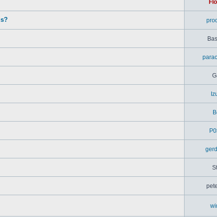
Flo
us?
pro
Bas
parac
G
Iz
B
P0
ger
S
pet
wi