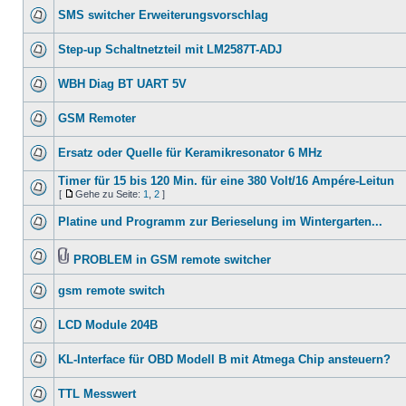
SMS switcher Erweiterungsvorschlag
Step-up Schaltnetzteil mit LM2587T-ADJ
WBH Diag BT UART 5V
GSM Remoter
Ersatz oder Quelle für Keramikresonator 6 MHz
Timer für 15 bis 120 Min. für eine 380 Volt/16 Ampére-Leitun
[
Gehe zu Seite:
1
,
2
]
Platine und Programm zur Berieselung im Wintergarten...
PROBLEM in GSM remote switcher
gsm remote switch
LCD Module 204B
KL-Interface für OBD Modell B mit Atmega Chip ansteuern?
TTL Messwert