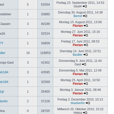
Freitag 23. September 2011, 14:53
ast
5
53354
Gast4
Dienstag 30. August 2011, 14:38
etzteiler
1
33880
Bernd
Montag 15. August 2011, 13:06
Claasen
3
40199
Florian
Montag 27. Juni 2011, 15:16
ia2k
1
32524
Florian
Freitag 17. Juni 2011, 08:53
PT
1
34859
Florian
Dienstag 14. Juni 2011, 22:51
tler
16
118853
Bastler
Donnerstag 9. Juni 2011, 11:44
ungs-Gast
3
41502
Gast
Donnerstag 5. Mai 2011, 12:49
esh184
3
43595
Florian
Montag 25. April 2011, 10:50
esh184
1
32569
Florian
Montag 3. Januar 2011, 08:46
1gr
1
35400
Florian
Freitag 3. Dezember 2010, 10:13
berlin
2
37228
blueberlin
Mittwoch 20. Oktober 2010, 15:22
kra
0
28705
Hekra