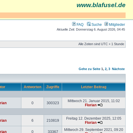
www.blafusel.de
FAQ
Suche
Mitglieder
Aktuelle Zeit: Donnerstag 6. August 2026, 04:45
Alle Zeiten sind UTC + 1 Stunde
Gehe zu Seite
1
,
2
,
3
Nächste
tor
Antworten
Zugriffe
Letzter Beitrag
Mittwoch 21. Januar 2015, 11:02
rian
0
300323
Florian
Freitag 12. Dezember 2025, 12:05
rian
6
210819
Florian
Mittwoch 29. September 2021, 09:20
rian
0
33367