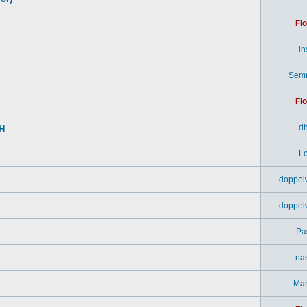
Flo
in
Sem
Flo
d
SH
Lo
doppel
doppel
Pa
na
Mar