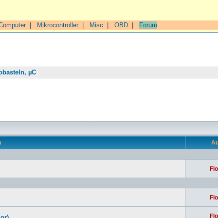
Computer
|
Mikrocontroller
|
Misc
|
OBD
|
Forum
obasteln, µC
n
Au
Flo
Flo
Flo
or)