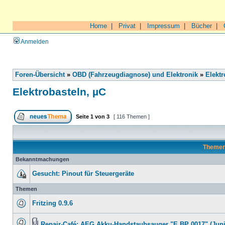
Home
|
Privat
|
Impressum
|
Bücher
|
Anmelden
Foren-Übersicht
»
OBD (Fahrzeugdiagnose) und Elektronik
»
Elektr
Elektrobasteln, µC
Seite
1
von
3
[ 116 Themen ]
Theme
Bekanntmachungen
Gesucht: Pinout für Steuergeräte
Themen
Fritzing 0.9.6
Repair-Café: AEG Akku-Handstaubsauger "E BP 0017" (Juni