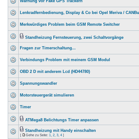
Warnung vor Fake GPS Trackern
Lenkradfernbedienung, Display & Co bei Opel Meriva / CANB
Merkwürdiges Problem beim GSM Remote Switcher
Standheizung Fernsteuerung, zwei Schaltvorgänge
Fragen zur Timerschaltung...
Verbindungs Problem mit meinem GSM Modul
OBD 2 D mit anderem Lcd (HD44780)
Spannungswandler
Motorsteuergerät simulieren
Timer
ATMega8 Belichtungs Timer anpassen
Standheizung mit Handy einschalten
[
Gehe zu Seite:
1
,
2
,
3
,
4
]