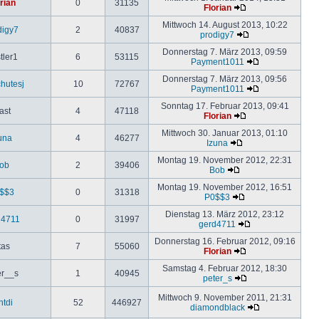
rian
0
31135
Florian
Mittwoch 14. August 2013, 10:22
digy7
2
40837
prodigy7
Donnerstag 7. März 2013, 09:59
tler1
6
53115
Payment1011
Donnerstag 7. März 2013, 09:56
hutesj
10
72767
Payment1011
Sonntag 17. Februar 2013, 09:41
ast
4
47118
Florian
Mittwoch 30. Januar 2013, 01:10
una
4
46277
Izuna
Montag 19. November 2012, 22:31
ob
2
39406
Bob
Montag 19. November 2012, 16:51
$$3
0
31318
P0$$3
Dienstag 13. März 2012, 23:12
d4711
0
31997
gerd4711
Donnerstag 16. Februar 2012, 09:16
tas
7
55060
Florian
Samstag 4. Februar 2012, 18:30
er__s
1
40945
peter_s
Mittwoch 9. November 2011, 21:31
ntdi
52
446927
diamondblack