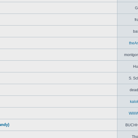
G
fr
bas
theA
montgom
Hu
S. Sc
dead
kalo
Willi
andy)
BUCHH
Th