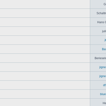
G
Schaltn
Hans 
jul
J
Bas
Beriesel
jign
jign
df
blue
He