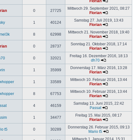
Florian
Mittwoch 29. September 2021, 08:27
rian
0
27725
Florian
Samstag 27. Juli 2019, 13:43
sky
1
40124
Florian
Mittwoch 21. November 2018, 19:40
mel3k
8
62998
Florian
Sonntag 21. Oktober 2018, 17:14
rian
0
28737
Florian
Freitag 16. Dezember 2016, 18:13
h70
0
32021
dh70
Donnerstag 17. März 2016, 13:28
rin
1
35999
Florian
Mittwoch 10. Februar 2016, 13:44
whopper
1
33589
Florian
Mittwoch 10. Februar 2016, 13:44
whopper
8
67753
Florian
Samstag 13. Juni 2015, 22:42
ssat
4
46159
Passat
Freitag 15. Mai 2015, 08:17
ssim
1
34477
Florian
Donnerstag 26. Februar 2015, 09:13
io t5
0
30289
Mario t5
Mittwoch 1. Januar 2014, 15:31