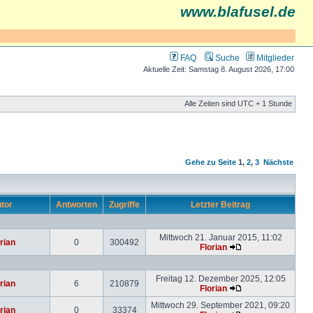
www.blafusel.de
FAQ
Suche
Mitglieder
Aktuelle Zeit: Samstag 8. August 2026, 17:00
Alle Zeiten sind UTC + 1 Stunde
Gehe zu Seite
1
,
2
,
3
Nächste
tor
Antworten
Zugriffe
Letzter Beitrag
Mittwoch 21. Januar 2015, 11:02
rian
0
300492
Florian
Freitag 12. Dezember 2025, 12:05
rian
6
210879
Florian
Mittwoch 29. September 2021, 09:20
rian
0
33374