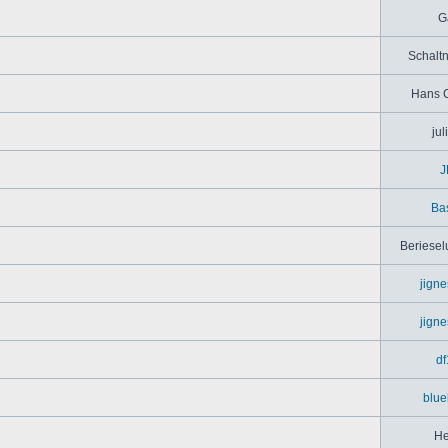
G
Schaltn
Hans 
jul
J
Bas
Beriesel
jign
jign
df
blue
He