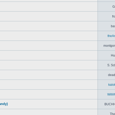
G
fr
bas
theA
montgom
Hu
S. Sc
dead
kalo
Willi
andy)
BUCHH
Th