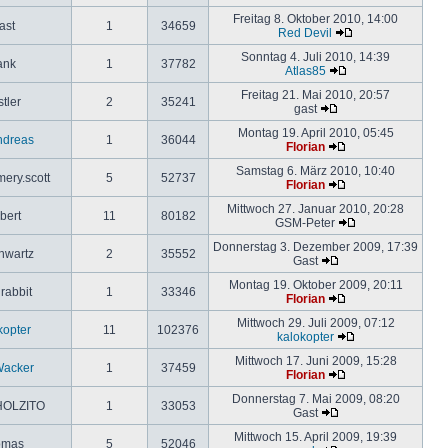
Freitag 8. Oktober 2010, 14:00
ast
1
34659
Red Devil
Sonntag 4. Juli 2010, 14:39
ank
1
37782
Atlas85
Freitag 21. Mai 2010, 20:57
tler
2
35241
gast
Montag 19. April 2010, 05:45
ndreas
1
36044
Florian
Samstag 6. März 2010, 10:40
ery.scott
5
52737
Florian
Mittwoch 27. Januar 2010, 20:28
bert
11
80182
GSM-Peter
Donnerstag 3. Dezember 2009, 17:39
hwartz
2
35552
Gast
Montag 19. Oktober 2009, 20:11
rabbit
1
33346
Florian
Mittwoch 29. Juli 2009, 07:12
kopter
11
102376
kalokopter
Mittwoch 17. Juni 2009, 15:28
Wacker
1
37459
Florian
Donnerstag 7. Mai 2009, 08:20
OLZITO
1
33053
Gast
Mittwoch 15. April 2009, 19:39
omas
5
52046