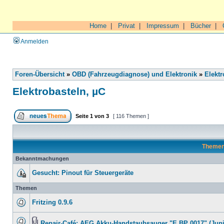
Home
|
Privat
|
Impressum
|
Bücher
|
Anmelden
Foren-Übersicht
»
OBD (Fahrzeugdiagnose) und Elektronik
»
Elektr
Elektrobasteln, µC
Seite
1
von
3
[ 116 Themen ]
Theme
Bekanntmachungen
Gesucht: Pinout für Steuergeräte
Themen
Fritzing 0.9.6
Repair-Café: AEG Akku-Handstaubsauger "E BP 0017" (Juni