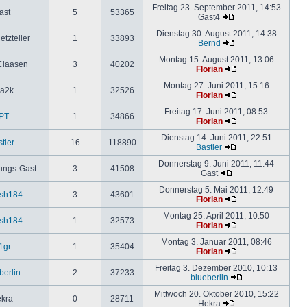
Freitag 23. September 2011, 14:53
ast
5
53365
Gast4
Dienstag 30. August 2011, 14:38
etzteiler
1
33893
Bernd
Montag 15. August 2011, 13:06
Claasen
3
40202
Florian
Montag 27. Juni 2011, 15:16
ia2k
1
32526
Florian
Freitag 17. Juni 2011, 08:53
PT
1
34866
Florian
Dienstag 14. Juni 2011, 22:51
tler
16
118890
Bastler
Donnerstag 9. Juni 2011, 11:44
ungs-Gast
3
41508
Gast
Donnerstag 5. Mai 2011, 12:49
esh184
3
43601
Florian
Montag 25. April 2011, 10:50
esh184
1
32573
Florian
Montag 3. Januar 2011, 08:46
1gr
1
35404
Florian
Freitag 3. Dezember 2010, 10:13
berlin
2
37233
blueberlin
Mittwoch 20. Oktober 2010, 15:22
kra
0
28711
Hekra