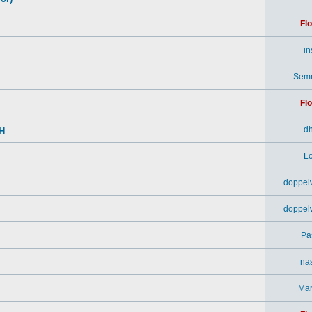
Flo
in
Sem
Flo
d
SH
Lo
doppel
doppel
Pa
na
Mar