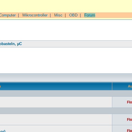
Computer
|
Mikrocontroller
|
Misc
|
OBD
|
Forum
obasteln, µC
n
Au
Flo
Flo
Flo
or)