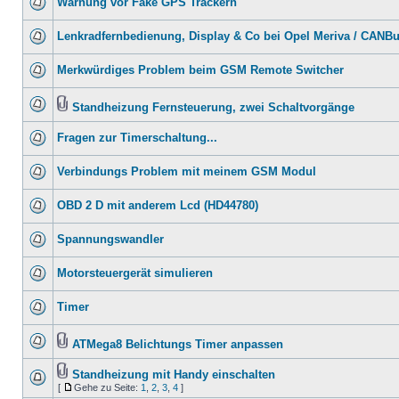
Warnung vor Fake GPS Trackern
Lenkradfernbedienung, Display & Co bei Opel Meriva / CANB
Merkwürdiges Problem beim GSM Remote Switcher
Standheizung Fernsteuerung, zwei Schaltvorgänge
Fragen zur Timerschaltung...
Verbindungs Problem mit meinem GSM Modul
OBD 2 D mit anderem Lcd (HD44780)
Spannungswandler
Motorsteuergerät simulieren
Timer
ATMega8 Belichtungs Timer anpassen
Standheizung mit Handy einschalten
[
Gehe zu Seite:
1
,
2
,
3
,
4
]