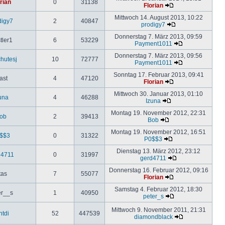
rian
0
31138
Florian
Mittwoch 14. August 2013, 10:22
digy7
2
40847
prodigy7
Donnerstag 7. März 2013, 09:59
tler1
6
53229
Payment1011
Donnerstag 7. März 2013, 09:56
hutesj
10
72777
Payment1011
Sonntag 17. Februar 2013, 09:41
ast
4
47120
Florian
Mittwoch 30. Januar 2013, 01:10
una
4
46288
Izuna
Montag 19. November 2012, 22:31
ob
2
39413
Bob
Montag 19. November 2012, 16:51
$$3
0
31322
P0$$3
Dienstag 13. März 2012, 23:12
d4711
0
31997
gerd4711
Donnerstag 16. Februar 2012, 09:16
tas
7
55077
Florian
Samstag 4. Februar 2012, 18:30
er__s
1
40950
peter_s
Mittwoch 9. November 2011, 21:31
ntdi
52
447539
diamondblack