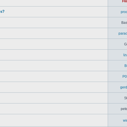
Flo
us?
pro
Bas
parac
G
Iz
B
P0
ger
S
pet
wi