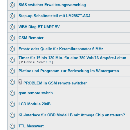
SMS switcher Erweiterungsvorschlag
Step-up Schaltnetzteil mit LM2587T-ADJ
WBH Diag BT UART 5V
GSM Remoter
Ersatz oder Quelle für Keramikresonator 6 MHz
Timer für 15 bis 120 Min. für eine 380 Volt/16 Ampére-Leitun
[
Gehe zu Seite:
1
,
2
]
Platine und Programm zur Berieselung im Wintergarten...
PROBLEM in GSM remote switcher
gsm remote switch
LCD Module 204B
KL-Interface für OBD Modell B mit Atmega Chip ansteuern?
TTL Messwert