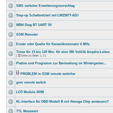
SMS switcher Erweiterungsvorschlag
Step-up Schaltnetzteil mit LM2587T-ADJ
WBH Diag BT UART 5V
GSM Remoter
Ersatz oder Quelle für Keramikresonator 6 MHz
Timer für 15 bis 120 Min. für eine 380 Volt/16 Ampére-Leitun
[
Gehe zu Seite:
1
,
2
]
Platine und Programm zur Berieselung im Wintergarten...
PROBLEM in GSM remote switcher
gsm remote switch
LCD Module 204B
KL-Interface für OBD Modell B mit Atmega Chip ansteuern?
TTL Messwert