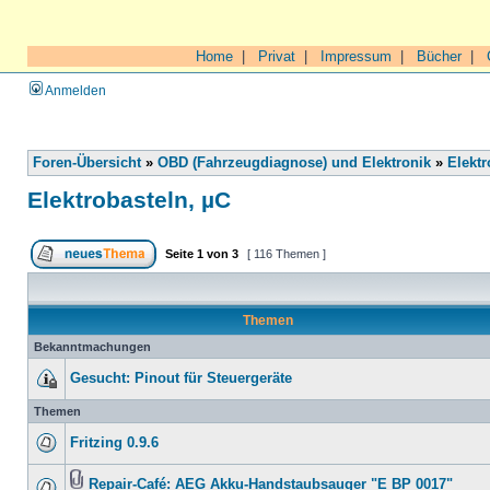
Home
|
Privat
|
Impressum
|
Bücher
|
Anmelden
Foren-Übersicht
»
OBD (Fahrzeugdiagnose) und Elektronik
»
Elektr
Elektrobasteln, µC
Seite
1
von
3
[ 116 Themen ]
Themen
Bekanntmachungen
Gesucht: Pinout für Steuergeräte
Themen
Fritzing 0.9.6
Repair-Café: AEG Akku-Handstaubsauger "E BP 0017"