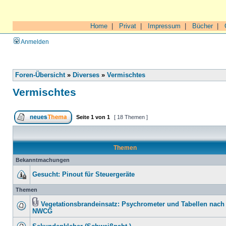
Home
|
Privat
|
Impressum
|
Bücher
|
Anmelden
Foren-Übersicht
»
Diverses
»
Vermischtes
Vermischtes
Seite
1
von
1
[ 18 Themen ]
Themen
Bekanntmachungen
Gesucht: Pinout für Steuergeräte
Themen
Vegetationsbrandeinsatz: Psychrometer und Tabellen nach
NWCG