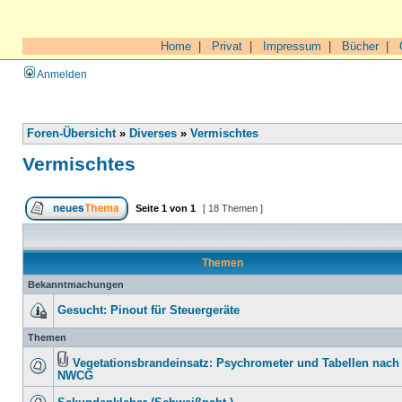
Home
|
Privat
|
Impressum
|
Bücher
|
Anmelden
Foren-Übersicht
»
Diverses
»
Vermischtes
Vermischtes
Seite
1
von
1
[ 18 Themen ]
Themen
Bekanntmachungen
Gesucht: Pinout für Steuergeräte
Themen
Vegetationsbrandeinsatz: Psychrometer und Tabellen nach
NWCG