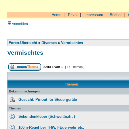
Home
|
Privat
|
Impressum
|
Bücher
|
Anmelden
Foren-Übersicht
»
Diverses
»
Vermischtes
Vermischtes
Seite
1
von
1
[ 17 Themen ]
Themen
Bekanntmachungen
Gesucht: Pinout für Steuergeräte
Themen
Sekundenkleber (Schweißnaht )
100m-Regel bei THW, FEuerwehr etc.