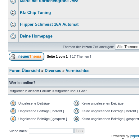
Marie hat Körbchengröße 75B!
Kfz-Chip-Tuning
Flipper Schmeist 16A Automat
Deine Homepage
Themen der letzten Zeit anzeigen:
Seite
1
von
1
[ 17 Themen ]
Foren-Übersicht
»
Diverses
»
Vermischtes
Wer ist online?
Mitglieder in diesem Forum: 0 Mitglieder und 1 Gast
Ungelesene Beiträge
Keine ungelesenen Beiträge
Ungelesene Beiträge [ beliebt ]
Keine ungelesenen Beiträge [ beliebt ]
Ungelesene Beiträge [ gesperrt ]
Keine ungelesenen Beiträge [ gesperrt
Suche nach:
Powered by
phpB