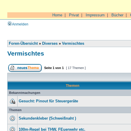
Home
|
Privat
|
Impressum
|
Bücher
|
Anmelden
Foren-Übersicht
»
Diverses
»
Vermischtes
Vermischtes
Seite
1
von
1
[ 17 Themen ]
Themen
Bekanntmachungen
Gesucht: Pinout für Steuergeräte
Themen
Sekundenkleber (Schweißnaht )
100m-Regel bei THW, FEuerwehr etc.