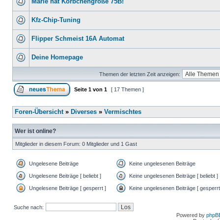
Marie hat Körbchengröße 75B!
Kfz-Chip-Tuning
Flipper Schmeist 16A Automat
Deine Homepage
Themen der letzten Zeit anzeigen:
Seite
1
von
1
[ 17 Themen ]
Foren-Übersicht
»
Diverses
»
Vermischtes
Wer ist online?
Mitglieder in diesem Forum: 0 Mitglieder und 1 Gast
Ungelesene Beiträge
Keine ungelesenen Beiträge
Ungelesene Beiträge [ beliebt ]
Keine ungelesenen Beiträge [ beliebt ]
Ungelesene Beiträge [ gesperrt ]
Keine ungelesenen Beiträge [ gesperrt
Suche nach:
Powered by
phpB