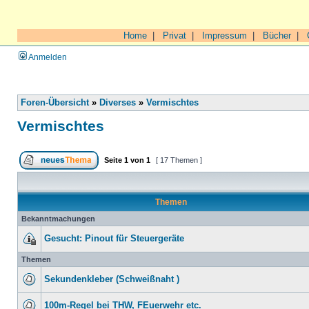
Home
|
Privat
|
Impressum
|
Bücher
|
Anmelden
Foren-Übersicht
»
Diverses
»
Vermischtes
Vermischtes
Seite
1
von
1
[ 17 Themen ]
Themen
Bekanntmachungen
Gesucht: Pinout für Steuergeräte
Themen
Sekundenkleber (Schweißnaht )
100m-Regel bei THW, FEuerwehr etc.