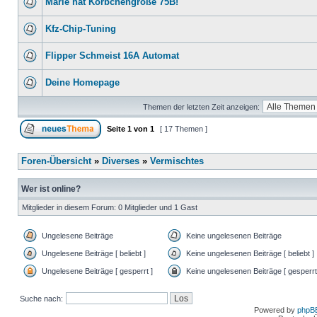
Marie hat Körbchengröße 75B!
Kfz-Chip-Tuning
Flipper Schmeist 16A Automat
Deine Homepage
Themen der letzten Zeit anzeigen:
Seite
1
von
1
[ 17 Themen ]
Foren-Übersicht
»
Diverses
»
Vermischtes
Wer ist online?
Mitglieder in diesem Forum: 0 Mitglieder und 1 Gast
Ungelesene Beiträge
Keine ungelesenen Beiträge
Ungelesene Beiträge [ beliebt ]
Keine ungelesenen Beiträge [ beliebt ]
Ungelesene Beiträge [ gesperrt ]
Keine ungelesenen Beiträge [ gesperrt
Suche nach:
Powered by
phpB