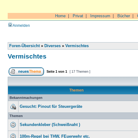
Home
|
Privat
|
Impressum
|
Bücher
|
Anmelden
Foren-Übersicht
»
Diverses
»
Vermischtes
Vermischtes
Seite
1
von
1
[ 17 Themen ]
Themen
Bekanntmachungen
Gesucht: Pinout für Steuergeräte
Themen
Sekundenkleber (Schweißnaht )
100m-Regel bei THW, FEuerwehr etc.