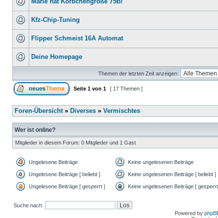
Marie hat Körbchengröße 75B!
Kfz-Chip-Tuning
Flipper Schmeist 16A Automat
Deine Homepage
Themen der letzten Zeit anzeigen:
Seite
1
von
1
[ 17 Themen ]
Foren-Übersicht
»
Diverses
»
Vermischtes
Wer ist online?
Mitglieder in diesem Forum: 0 Mitglieder und 1 Gast
Ungelesene Beiträge
Keine ungelesenen Beiträge
Ungelesene Beiträge [ beliebt ]
Keine ungelesenen Beiträge [ beliebt ]
Ungelesene Beiträge [ gesperrt ]
Keine ungelesenen Beiträge [ gesperrt
Suche nach:
Powered by
phpB