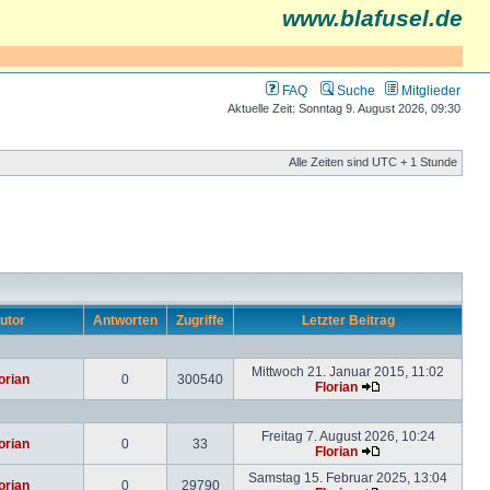
www.blafusel.de
FAQ
Suche
Mitglieder
Aktuelle Zeit: Sonntag 9. August 2026, 09:30
Alle Zeiten sind UTC + 1 Stunde
utor
Antworten
Zugriffe
Letzter Beitrag
Mittwoch 21. Januar 2015, 11:02
orian
0
300540
Florian
Freitag 7. August 2026, 10:24
orian
0
33
Florian
Samstag 15. Februar 2025, 13:04
orian
0
29790