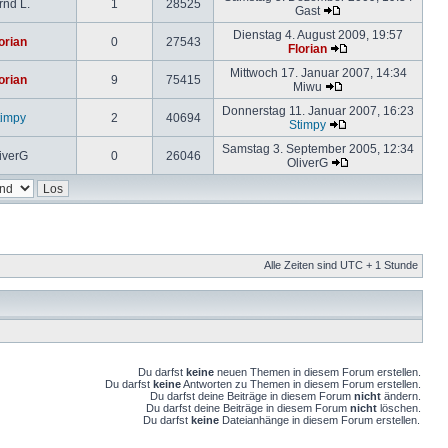
rnd L.
1
28525
Gast
Dienstag 4. August 2009, 19:57
orian
0
27543
Florian
Mittwoch 17. Januar 2007, 14:34
orian
9
75415
Miwu
Donnerstag 11. Januar 2007, 16:23
timpy
2
40694
Stimpy
Samstag 3. September 2005, 12:34
iverG
0
26046
OliverG
Alle Zeiten sind UTC + 1 Stunde
Du darfst
keine
neuen Themen in diesem Forum erstellen.
Du darfst
keine
Antworten zu Themen in diesem Forum erstellen.
Du darfst deine Beiträge in diesem Forum
nicht
ändern.
Du darfst deine Beiträge in diesem Forum
nicht
löschen.
Du darfst
keine
Dateianhänge in diesem Forum erstellen.