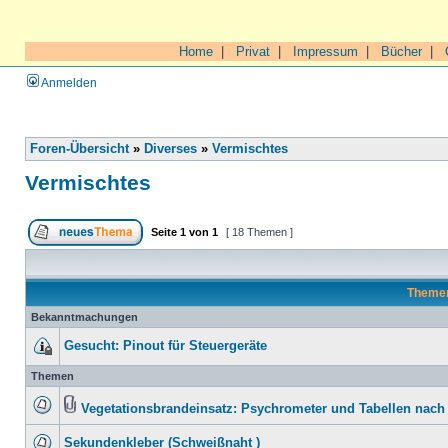
Home
|
Privat
|
Impressum
|
Bücher
|
Anmelden
Foren-Übersicht
»
Diverses
»
Vermischtes
Vermischtes
Seite
1
von
1
[ 18 Themen ]
Theme
Bekanntmachungen
Gesucht: Pinout für Steuergeräte
Themen
Vegetationsbrandeinsatz: Psychrometer und Tabellen na
Sekundenkleber (Schweißnaht )