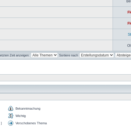
Be
Fl
Fl
S
Ol
etzten Zeit anzeigen:
Sortiere nach
Bekanntmachung
Wichtig
 ]
Verschobenes Thema