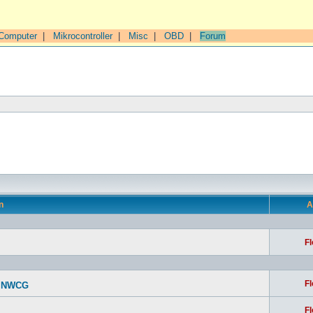
Computer
|
Mikrocontroller
|
Misc
|
OBD
|
Forum
n
A
Fl
Fl
ch NWCG
Fl