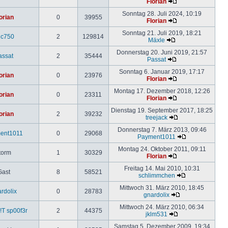
Florian
Sonntag 28. Juli 2024, 10:19
orian
0
39955
Florian
Sonntag 21. Juli 2019, 18:21
uc750
2
129814
Mäxle
Donnerstag 20. Juni 2019, 21:57
assat
2
35444
Passat
Sonntag 6. Januar 2019, 17:17
orian
0
23976
Florian
Montag 17. Dezember 2018, 12:26
orian
0
23311
Florian
Dienstag 19. September 2017, 18:25
orian
2
39232
treejack
Donnerstag 7. März 2013, 09:46
ent1011
0
29068
Payment1011
Montag 24. Oktober 2011, 09:11
torm
1
30329
Florian
Freitag 14. Mai 2010, 10:31
Gast
8
58521
schlimmchen
Mittwoch 31. März 2010, 18:45
rdolix
0
28783
gnardolix
Mittwoch 24. März 2010, 06:34
T sp00f3r
2
44375
jklm531
Samstag 5. Dezember 2009, 19:34