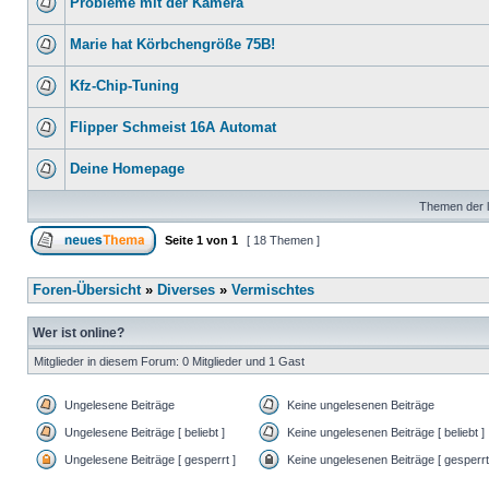
Probleme mit der Kamera
Marie hat Körbchengröße 75B!
Kfz-Chip-Tuning
Flipper Schmeist 16A Automat
Deine Homepage
Themen der l
Seite
1
von
1
[ 18 Themen ]
Foren-Übersicht
»
Diverses
»
Vermischtes
Wer ist online?
Mitglieder in diesem Forum: 0 Mitglieder und 1 Gast
Ungelesene Beiträge
Keine ungelesenen Beiträge
Ungelesene Beiträge [ beliebt ]
Keine ungelesenen Beiträge [ beliebt ]
Ungelesene Beiträge [ gesperrt ]
Keine ungelesenen Beiträge [ gesperrt