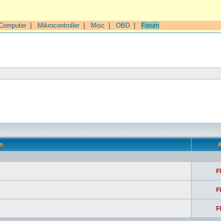
Computer
|
Mikrocontroller
|
Misc
|
OBD
|
Forum
n
A
F
F
F