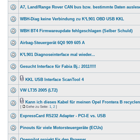
A7, Land/Range Rover CAN bus bzw. bestimmte Daten ausles
WBH-Diag keine Verbindung zu K²L901 OBD USB KKL
WBH BT4 Firmwareupdate fehlgeschlagen (Selber Schuld)
Airbag-Steuergerät 6Q0 909 605 A
K²L901 Diagnoseinterface mal wieder...
Gesucht Interface für Fabia Bj.: 2011!!!!!
KKL USB Interface ScanTool 4
VW LT35 2005 (LT2)
Kann ich dieses Kabel für meinen Opel Frontera B recycle
[
Gehe zu Seite:
1
,
2
]
ExpressCard RS232 Adapter - PCI-E vs. USB
Pinouts für viele Motorsteuergeräte (ECUs)
Openpilot projekt für den Browser