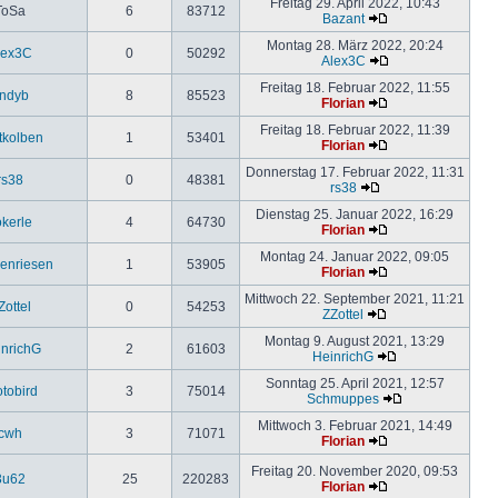
Freitag 29. April 2022, 10:43
ToSa
6
83712
Bazant
Montag 28. März 2022, 20:24
lex3C
0
50292
Alex3C
Freitag 18. Februar 2022, 11:55
ndyb
8
85523
Florian
Freitag 18. Februar 2022, 11:39
tkolben
1
53401
Florian
Donnerstag 17. Februar 2022, 11:31
rs38
0
48381
rs38
Dienstag 25. Januar 2022, 16:29
okerle
4
64730
Florian
Montag 24. Januar 2022, 09:05
enriesen
1
53905
Florian
Mittwoch 22. September 2021, 11:21
Zottel
0
54253
ZZottel
Montag 9. August 2021, 13:29
nrichG
2
61603
HeinrichG
Sonntag 25. April 2021, 12:57
otobird
3
75014
Schmuppes
Mittwoch 3. Februar 2021, 14:49
cwh
3
71071
Florian
Freitag 20. November 2020, 09:53
3u62
25
220283
Florian