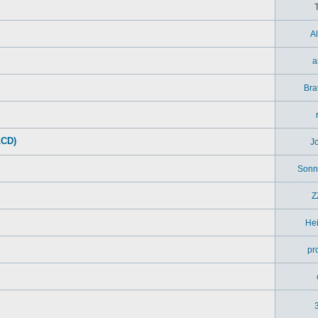
A
a
Bra
LCD)
J
Sonn
Z
Hei
pr