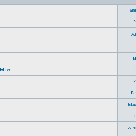
ami
P
Au
h
M
ehler
P
Br
luka
i
coff