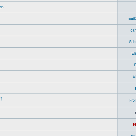
en
audi
ca
Sch
El
B
a
n?
Fron
F
no