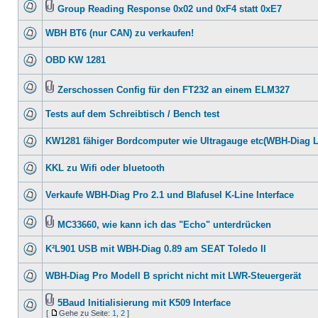
Group Reading Response 0x02 und 0xF4 statt 0xE7
WBH BT6 (nur CAN) zu verkaufen!
OBD KW 1281
Zerschossen Config für den FT232 an einem ELM327
Tests auf dem Schreibtisch / Bench test
KW1281 fähiger Bordcomputer wie Ultragauge etc(WBH-Diag 
KKL zu Wifi oder bluetooth
Verkaufe WBH-Diag Pro 2.1 und Blafusel K-Line Interface
MC33660, wie kann ich das "Echo" unterdrücken
K²L901 USB mit WBH-Diag 0.89 am SEAT Toledo II
WBH-Diag Pro Modell B spricht nicht mit LWR-Steuergerät
5Baud Initialisierung mit K509 Interface
[
Gehe zu Seite:
1
,
2
]