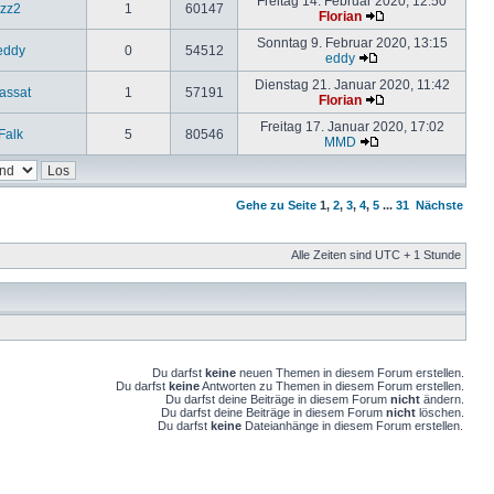
Freitag 14. Februar 2020, 12:50
zz2
1
60147
Florian
Sonntag 9. Februar 2020, 13:15
eddy
0
54512
eddy
Dienstag 21. Januar 2020, 11:42
assat
1
57191
Florian
Freitag 17. Januar 2020, 17:02
Falk
5
80546
MMD
Gehe zu Seite
1
,
2
,
3
,
4
,
5
...
31
Nächste
Alle Zeiten sind UTC + 1 Stunde
Du darfst
keine
neuen Themen in diesem Forum erstellen.
Du darfst
keine
Antworten zu Themen in diesem Forum erstellen.
Du darfst deine Beiträge in diesem Forum
nicht
ändern.
Du darfst deine Beiträge in diesem Forum
nicht
löschen.
Du darfst
keine
Dateianhänge in diesem Forum erstellen.