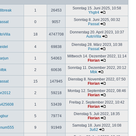
Sonntag 15. Juni 2025, 10:58
8break
1
26453
Yhgtr4
Sonntag 8. Juni 2025, 00:32
assat
0
9057
Passat
Donnerstag 20. April 2023, 10:37
toVilla
18
4747708
AutoVilla
Dienstag 28. März 2023, 10:38
eidel
4
69838
Passat
Mittwoch 14. Dezember 2022, 11:14
arjun
1
54063
Florian
Sonntag 11. Dezember 2022, 20:12
Mbk
2
60636
Mbk
Dienstag 8. November 2022, 07:50
assat
15
147945
Florian
Montag 12. September 2022, 08:46
or2012
2
59218
Florian
Freitag 2. September 2022, 10:42
s425608
1
53439
Florian
Dienstag 5. Juli 2022, 18:35
ngbur
5
79774
Florian
Samstag 18. Juni 2022, 16:08
einum555
9
91949
3u62