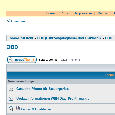
Home
|
Privat
|
Impressum
|
Bücher
|
Anmelden
Foren-Übersicht
»
OBD (Fahrzeugdiagnose) und Elektronik
»
OBD
OBD
Seite
1
von
31
[ 1516 Themen ]
Theme
Bekanntmachungen
Gesucht: Pinout für Steuergeräte
Updateinformationen WBH-Diag Pro Firmware
Fehler & Probleme