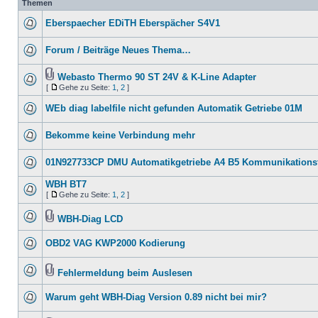
Themen
Eberspaecher EDiTH Eberspächer S4V1
Forum / Beiträge Neues Thema…
Webasto Thermo 90 ST 24V & K-Line Adapter
[
Gehe zu Seite:
1
,
2
]
WEb diag labelfile nicht gefunden Automatik Getriebe 01M
Bekomme keine Verbindung mehr
01N927733CP DMU Automatikgetriebe A4 B5 Kommunikationsf
WBH BT7
[
Gehe zu Seite:
1
,
2
]
WBH-Diag LCD
OBD2 VAG KWP2000 Kodierung
Fehlermeldung beim Auslesen
Warum geht WBH-Diag Version 0.89 nicht bei mir?