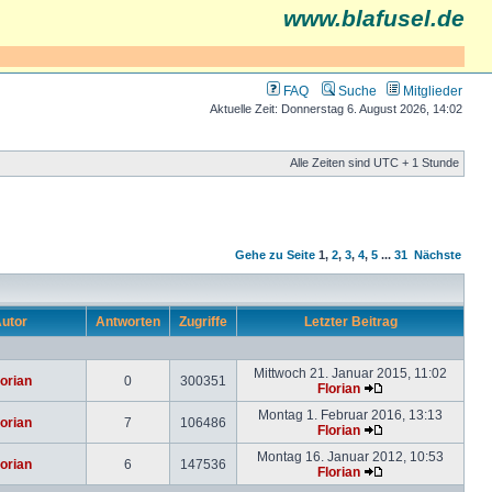
www.blafusel.de
FAQ
Suche
Mitglieder
Aktuelle Zeit: Donnerstag 6. August 2026, 14:02
Alle Zeiten sind UTC + 1 Stunde
Gehe zu Seite
1
,
2
,
3
,
4
,
5
...
31
Nächste
utor
Antworten
Zugriffe
Letzter Beitrag
Mittwoch 21. Januar 2015, 11:02
lorian
0
300351
Florian
Montag 1. Februar 2016, 13:13
lorian
7
106486
Florian
Montag 16. Januar 2012, 10:53
lorian
6
147536
Florian