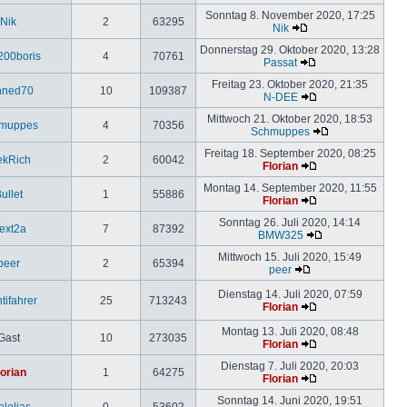
Sonntag 8. November 2020, 17:25
Nik
2
63295
Nik
Donnerstag 29. Oktober 2020, 13:28
200boris
4
70761
Passat
Freitag 23. Oktober 2020, 21:35
nned70
10
109387
N-DEE
Mittwoch 21. Oktober 2020, 18:53
muppes
4
70356
Schmuppes
Freitag 18. September 2020, 08:25
ekRich
2
60042
Florian
Montag 14. September 2020, 11:55
ullet
1
55886
Florian
Sonntag 26. Juli 2020, 14:14
lext2a
7
87392
BMW325
Mittwoch 15. Juli 2020, 15:49
peer
2
65394
peer
Dienstag 14. Juli 2020, 07:59
tifahrer
25
713243
Florian
Montag 13. Juli 2020, 08:48
Gast
10
273035
Florian
Dienstag 7. Juli 2020, 20:03
lorian
1
64275
Florian
Sonntag 14. Juni 2020, 19:51
elelias
0
53602