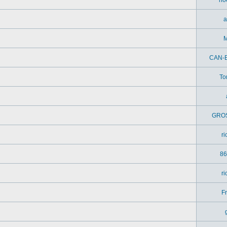
a
M
CAN-
To
GRO
r
86
r
Fr