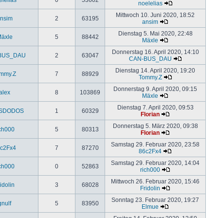
noelelias
Mittwoch 10. Juni 2020, 18:52
nsim
2
63195
ansim
Dienstag 5. Mai 2020, 22:48
äxle
5
88442
Mäxle
Donnerstag 16. April 2020, 14:10
BUS_DAU
2
63047
CAN-BUS_DAU
Dienstag 14. April 2020, 19:20
mmy.Z
7
88929
Tommy.Z
Donnerstag 9. April 2020, 09:15
alex
8
103869
Mäxle
Dienstag 7. April 2020, 09:53
SDODOS
1
60329
Florian
Donnerstag 5. März 2020, 09:38
ich000
5
80313
Florian
Samstag 29. Februar 2020, 23:58
c2Fx4
7
87270
86c2Fx4
Samstag 29. Februar 2020, 14:04
ich000
0
52863
rich000
Mittwoch 26. Februar 2020, 15:46
idolin
3
68028
Fridolin
Sonntag 23. Februar 2020, 19:27
gnulf
5
83950
Elmue