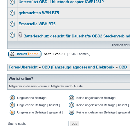
Unterstützt OBD II bluetooth adapter KWP1281?
gebrauchten WBH BT5
Ersatzteile WBH BT5
Batterieschutz gesucht für Dauerhafte OBD2 Steckerverbin
Themen der l
Seite
1
von
31
[ 1516 Themen ]
Foren-Übersicht
»
OBD (Fahrzeugdiagnose) und Elektronik
»
OBD
Wer ist online?
Mitglieder in diesem Forum: 0 Mitglieder und 5 Gäste
Ungelesene Beiträge
Keine ungelesenen Beiträge
Ungelesene Beiträge [ beliebt ]
Keine ungelesenen Beiträge [ beliebt ]
Ungelesene Beiträge [ gesperrt ]
Keine ungelesenen Beiträge [ gesperrt
Suche nach: