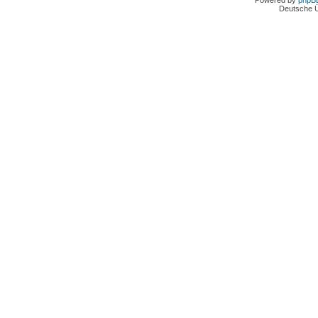
Powered by
phpB
Deutsche 