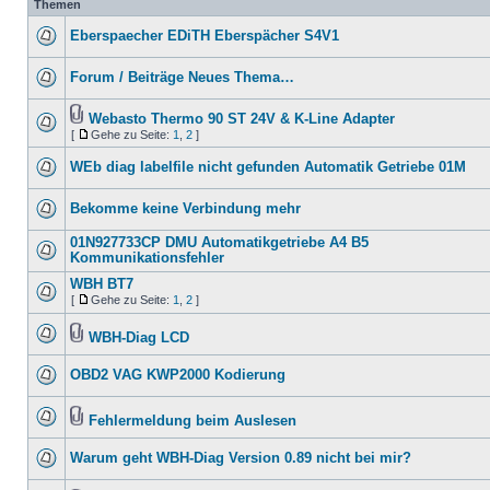
Themen
Eberspaecher EDiTH Eberspächer S4V1
Forum / Beiträge Neues Thema…
Webasto Thermo 90 ST 24V & K-Line Adapter
[
Gehe zu Seite:
1
,
2
]
WEb diag labelfile nicht gefunden Automatik Getriebe 01M
Bekomme keine Verbindung mehr
01N927733CP DMU Automatikgetriebe A4 B5
Kommunikationsfehler
WBH BT7
[
Gehe zu Seite:
1
,
2
]
WBH-Diag LCD
OBD2 VAG KWP2000 Kodierung
Fehlermeldung beim Auslesen
Warum geht WBH-Diag Version 0.89 nicht bei mir?