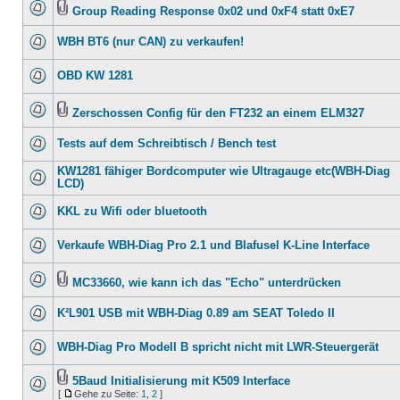
Group Reading Response 0x02 und 0xF4 statt 0xE7
WBH BT6 (nur CAN) zu verkaufen!
OBD KW 1281
Zerschossen Config für den FT232 an einem ELM327
Tests auf dem Schreibtisch / Bench test
KW1281 fähiger Bordcomputer wie Ultragauge etc(WBH-Diag
LCD)
KKL zu Wifi oder bluetooth
Verkaufe WBH-Diag Pro 2.1 und Blafusel K-Line Interface
MC33660, wie kann ich das "Echo" unterdrücken
K²L901 USB mit WBH-Diag 0.89 am SEAT Toledo II
WBH-Diag Pro Modell B spricht nicht mit LWR-Steuergerät
5Baud Initialisierung mit K509 Interface
[
Gehe zu Seite:
1
,
2
]