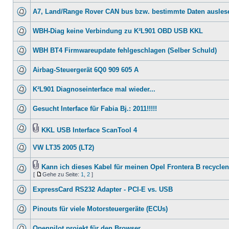
A7, Land/Range Rover CAN bus bzw. bestimmte Daten ausles
WBH-Diag keine Verbindung zu K²L901 OBD USB KKL
WBH BT4 Firmwareupdate fehlgeschlagen (Selber Schuld)
Airbag-Steuergerät 6Q0 909 605 A
K²L901 Diagnoseinterface mal wieder...
Gesucht Interface für Fabia Bj.: 2011!!!!!
KKL USB Interface ScanTool 4
VW LT35 2005 (LT2)
Kann ich dieses Kabel für meinen Opel Frontera B recycle
[
Gehe zu Seite:
1
,
2
]
ExpressCard RS232 Adapter - PCI-E vs. USB
Pinouts für viele Motorsteuergeräte (ECUs)
Openpilot projekt für den Browser