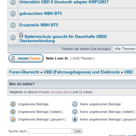
Unterstützt OBD II bluetooth adapter KWP1281?
gebrauchten WBH BT5
Ersatzteile WBH BT5
Batterieschutz gesucht für Dauerhafte OBD2
Steckerverbindung
Themen der letzten Zeit anzeigen:
Seite
1
von
31
[ 1516 Themen ]
Foren-Übersicht
»
OBD (Fahrzeugdiagnose) und Elektronik
»
OBD
Wer ist online?
Mitglieder in diesem Forum:
Google [Bot]
und 11 Gäste
Ungelesene Beiträge
Keine ungelesenen Beiträge
Ungelesene Beiträge [ beliebt ]
Keine ungelesenen Beiträge [ beliebt ]
Ungelesene Beiträge [ gesperrt ]
Keine ungelesenen Beiträge [ gesperrt
Suche nach: