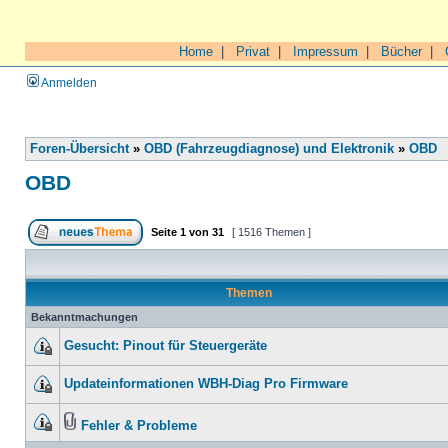
Home
|
Privat
|
Impressum
|
Bücher
|
Anmelden
Foren-Übersicht
»
OBD (Fahrzeugdiagnose) und Elektronik
»
OBD
OBD
Seite
1
von
31
[ 1516 Themen ]
Themen
Bekanntmachungen
Gesucht: Pinout für Steuergeräte
Updateinformationen WBH-Diag Pro Firmware
Fehler & Probleme