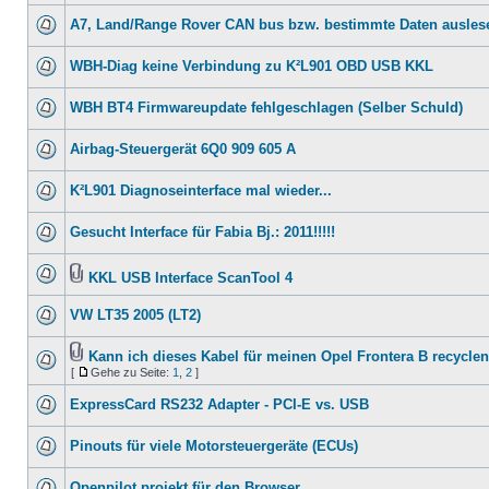
A7, Land/Range Rover CAN bus bzw. bestimmte Daten ausles
WBH-Diag keine Verbindung zu K²L901 OBD USB KKL
WBH BT4 Firmwareupdate fehlgeschlagen (Selber Schuld)
Airbag-Steuergerät 6Q0 909 605 A
K²L901 Diagnoseinterface mal wieder...
Gesucht Interface für Fabia Bj.: 2011!!!!!
KKL USB Interface ScanTool 4
VW LT35 2005 (LT2)
Kann ich dieses Kabel für meinen Opel Frontera B recycle
[
Gehe zu Seite:
1
,
2
]
ExpressCard RS232 Adapter - PCI-E vs. USB
Pinouts für viele Motorsteuergeräte (ECUs)
Openpilot projekt für den Browser