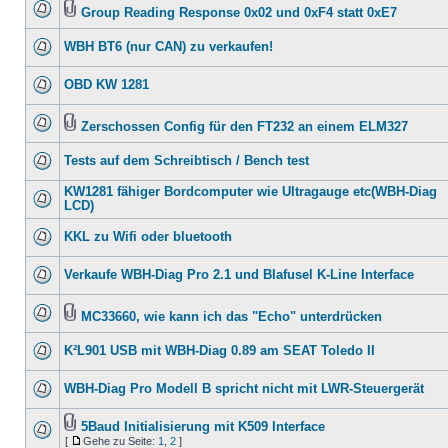
Group Reading Response 0x02 und 0xF4 statt 0xE7
WBH BT6 (nur CAN) zu verkaufen!
OBD KW 1281
Zerschossen Config für den FT232 an einem ELM327
Tests auf dem Schreibtisch / Bench test
KW1281 fähiger Bordcomputer wie Ultragauge etc(WBH-Diag
LCD)
KKL zu Wifi oder bluetooth
Verkaufe WBH-Diag Pro 2.1 und Blafusel K-Line Interface
MC33660, wie kann ich das "Echo" unterdrücken
K²L901 USB mit WBH-Diag 0.89 am SEAT Toledo II
WBH-Diag Pro Modell B spricht nicht mit LWR-Steuergerät
5Baud Initialisierung mit K509 Interface
[
Gehe zu Seite:
1
,
2
]