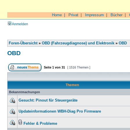
Home
|
Privat
|
Impressum
|
Bücher
|
Anmelden
Foren-Übersicht
»
OBD (Fahrzeugdiagnose) und Elektronik
»
OBD
OBD
Seite
1
von
31
[ 1516 Themen ]
Themen
Bekanntmachungen
Gesucht: Pinout für Steuergeräte
Updateinformationen WBH-Diag Pro Firmware
Fehler & Probleme