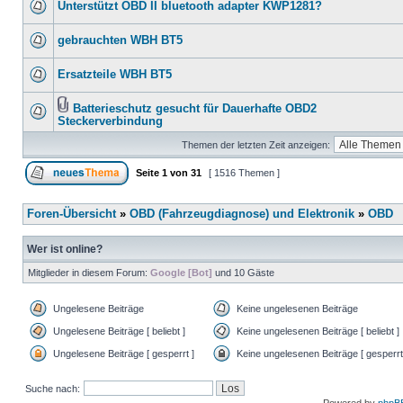
Unterstützt OBD II bluetooth adapter KWP1281?
gebrauchten WBH BT5
Ersatzteile WBH BT5
Batterieschutz gesucht für Dauerhafte OBD2
Steckerverbindung
Themen der letzten Zeit anzeigen:
Seite
1
von
31
[ 1516 Themen ]
Foren-Übersicht
»
OBD (Fahrzeugdiagnose) und Elektronik
»
OBD
Wer ist online?
Mitglieder in diesem Forum:
Google [Bot]
und 10 Gäste
Ungelesene Beiträge
Keine ungelesenen Beiträge
Ungelesene Beiträge [ beliebt ]
Keine ungelesenen Beiträge [ beliebt ]
Ungelesene Beiträge [ gesperrt ]
Keine ungelesenen Beiträge [ gesperrt
Suche nach: