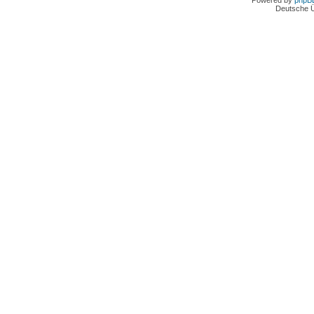
Powered by
phpB
Deutsche 