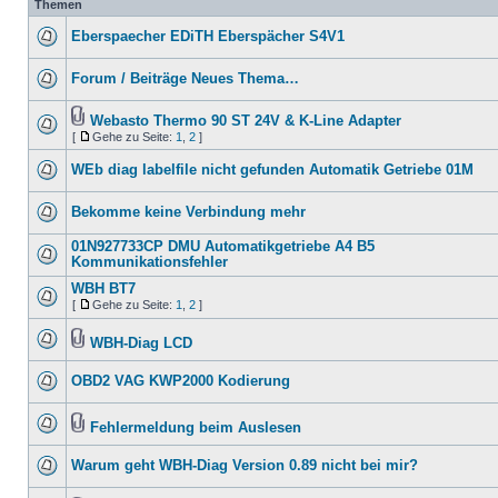
Themen
Eberspaecher EDiTH Eberspächer S4V1
Forum / Beiträge Neues Thema…
Webasto Thermo 90 ST 24V & K-Line Adapter
[
Gehe zu Seite:
1
,
2
]
WEb diag labelfile nicht gefunden Automatik Getriebe 01M
Bekomme keine Verbindung mehr
01N927733CP DMU Automatikgetriebe A4 B5
Kommunikationsfehler
WBH BT7
[
Gehe zu Seite:
1
,
2
]
WBH-Diag LCD
OBD2 VAG KWP2000 Kodierung
Fehlermeldung beim Auslesen
Warum geht WBH-Diag Version 0.89 nicht bei mir?