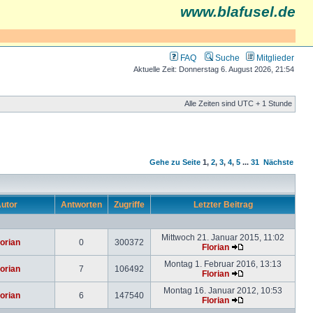
www.blafusel.de
FAQ
Suche
Mitglieder
Aktuelle Zeit: Donnerstag 6. August 2026, 21:54
Alle Zeiten sind UTC + 1 Stunde
Gehe zu Seite
1
,
2
,
3
,
4
,
5
...
31
Nächste
utor
Antworten
Zugriffe
Letzter Beitrag
Mittwoch 21. Januar 2015, 11:02
lorian
0
300372
Florian
Montag 1. Februar 2016, 13:13
lorian
7
106492
Florian
Montag 16. Januar 2012, 10:53
lorian
6
147540
Florian