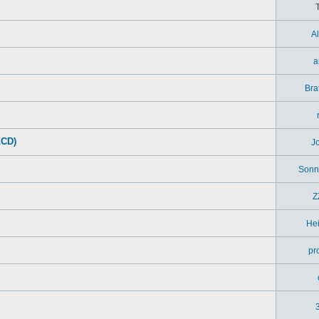
A
a
Bra
LCD)
J
Sonn
Z
Hei
pr