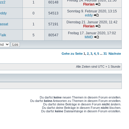
Freitag 14. Februar 2020, 12:50
zz2
1
60148
Florian
Sonntag 9. Februar 2020, 13:15
eddy
0
54513
eddy
Dienstag 21. Januar 2020, 11:42
assat
1
57191
Florian
Freitag 17. Januar 2020, 17:02
Falk
5
80547
MMD
Gehe zu Seite
1
,
2
,
3
,
4
,
5
...
31
Nächste
Alle Zeiten sind UTC + 1 Stunde
Du darfst
keine
neuen Themen in diesem Forum erstellen.
Du darfst
keine
Antworten zu Themen in diesem Forum erstellen.
Du darfst deine Beiträge in diesem Forum
nicht
ändern.
Du darfst deine Beiträge in diesem Forum
nicht
löschen.
Du darfst
keine
Dateianhänge in diesem Forum erstellen.