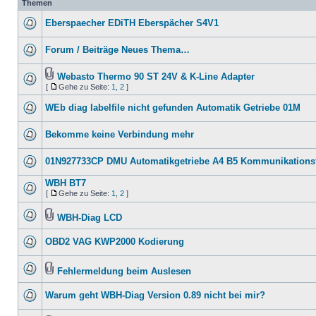
Themen
Eberspaecher EDiTH Eberspächer S4V1
Forum / Beiträge Neues Thema…
Webasto Thermo 90 ST 24V & K-Line Adapter
[
Gehe zu Seite:
1
,
2
]
WEb diag labelfile nicht gefunden Automatik Getriebe 01M
Bekomme keine Verbindung mehr
01N927733CP DMU Automatikgetriebe A4 B5 Kommunikationsf
WBH BT7
[
Gehe zu Seite:
1
,
2
]
WBH-Diag LCD
OBD2 VAG KWP2000 Kodierung
Fehlermeldung beim Auslesen
Warum geht WBH-Diag Version 0.89 nicht bei mir?