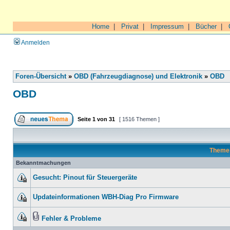
Home
|
Privat
|
Impressum
|
Bücher
|
Anmelden
Foren-Übersicht
»
OBD (Fahrzeugdiagnose) und Elektronik
»
OBD
OBD
Seite
1
von
31
[ 1516 Themen ]
Theme
Bekanntmachungen
Gesucht: Pinout für Steuergeräte
Updateinformationen WBH-Diag Pro Firmware
Fehler & Probleme