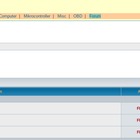
Computer
|
Mikrocontroller
|
Misc
|
OBD
|
Forum
n
A
F
F
F