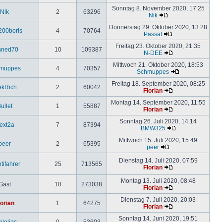
Sonntag 8. November 2020, 17:25
Nik
2
63296
Nik
Donnerstag 29. Oktober 2020, 13:28
200boris
4
70764
Passat
Freitag 23. Oktober 2020, 21:35
nned70
10
109387
N-DEE
Mittwoch 21. Oktober 2020, 18:53
muppes
4
70357
Schmuppes
Freitag 18. September 2020, 08:25
ekRich
2
60042
Florian
Montag 14. September 2020, 11:55
ullet
1
55887
Florian
Sonntag 26. Juli 2020, 14:14
lext2a
7
87394
BMW325
Mittwoch 15. Juli 2020, 15:49
peer
2
65395
peer
Dienstag 14. Juli 2020, 07:59
tifahrer
25
713565
Florian
Montag 13. Juli 2020, 08:48
Gast
10
273038
Florian
Dienstag 7. Juli 2020, 20:03
lorian
1
64275
Florian
Sonntag 14. Juni 2020, 19:51
elelias
0
53603