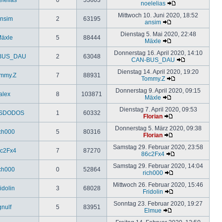
noelelias
Mittwoch 10. Juni 2020, 18:52
nsim
2
63195
ansim
Dienstag 5. Mai 2020, 22:48
äxle
5
88444
Mäxle
Donnerstag 16. April 2020, 14:10
BUS_DAU
2
63048
CAN-BUS_DAU
Dienstag 14. April 2020, 19:20
mmy.Z
7
88931
Tommy.Z
Donnerstag 9. April 2020, 09:15
alex
8
103871
Mäxle
Dienstag 7. April 2020, 09:53
SDODOS
1
60332
Florian
Donnerstag 5. März 2020, 09:38
ich000
5
80316
Florian
Samstag 29. Februar 2020, 23:58
c2Fx4
7
87270
86c2Fx4
Samstag 29. Februar 2020, 14:04
ich000
0
52864
rich000
Mittwoch 26. Februar 2020, 15:46
idolin
3
68028
Fridolin
Sonntag 23. Februar 2020, 19:27
gnulf
5
83951
Elmue