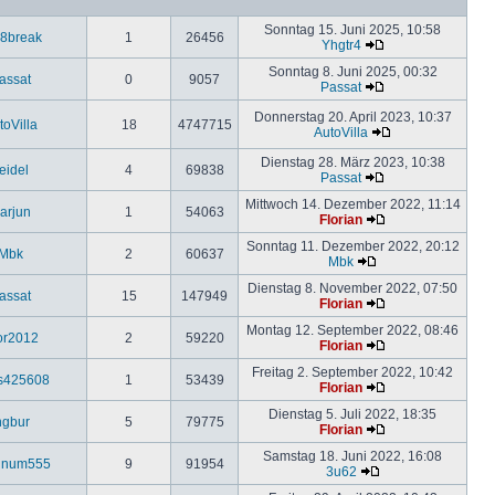
Sonntag 15. Juni 2025, 10:58
8break
1
26456
Yhgtr4
Sonntag 8. Juni 2025, 00:32
assat
0
9057
Passat
Donnerstag 20. April 2023, 10:37
toVilla
18
4747715
AutoVilla
Dienstag 28. März 2023, 10:38
eidel
4
69838
Passat
Mittwoch 14. Dezember 2022, 11:14
arjun
1
54063
Florian
Sonntag 11. Dezember 2022, 20:12
Mbk
2
60637
Mbk
Dienstag 8. November 2022, 07:50
assat
15
147949
Florian
Montag 12. September 2022, 08:46
or2012
2
59220
Florian
Freitag 2. September 2022, 10:42
s425608
1
53439
Florian
Dienstag 5. Juli 2022, 18:35
ngbur
5
79775
Florian
Samstag 18. Juni 2022, 16:08
einum555
9
91954
3u62