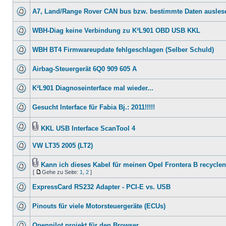
A7, Land/Range Rover CAN bus bzw. bestimmte Daten ausles
WBH-Diag keine Verbindung zu K²L901 OBD USB KKL
WBH BT4 Firmwareupdate fehlgeschlagen (Selber Schuld)
Airbag-Steuergerät 6Q0 909 605 A
K²L901 Diagnoseinterface mal wieder...
Gesucht Interface für Fabia Bj.: 2011!!!!!
KKL USB Interface ScanTool 4
VW LT35 2005 (LT2)
Kann ich dieses Kabel für meinen Opel Frontera B recycle
[
Gehe zu Seite:
1
,
2
]
ExpressCard RS232 Adapter - PCI-E vs. USB
Pinouts für viele Motorsteuergeräte (ECUs)
Openpilot projekt für den Browser