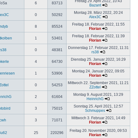
Freitag 29. April 2022, 10:43
ToSa
6
83713
Bazant
Montag 28. März 2022, 20:24
lex3C
0
50292
Alex3C
Freitag 18. Februar 2022, 11:55
ndyb
8
85524
Florian
Freitag 18. Februar 2022, 11:39
tkolben
1
53401
Florian
Donnerstag 17. Februar 2022, 11:31
rs38
0
48381
rs38
Dienstag 25. Januar 2022, 16:29
okerle
4
64730
Florian
Montag 24. Januar 2022, 09:05
enriesen
1
53906
Florian
Mittwoch 22. September 2021, 11:21
Zottel
0
54253
ZZottel
Montag 9. August 2021, 13:29
nrichG
2
61604
HeinrichG
Sonntag 25. April 2021, 12:57
otobird
3
75015
Schmuppes
Mittwoch 3. Februar 2021, 14:49
cwh
3
71071
Florian
Freitag 20. November 2020, 09:53
3u62
25
220296
Florian