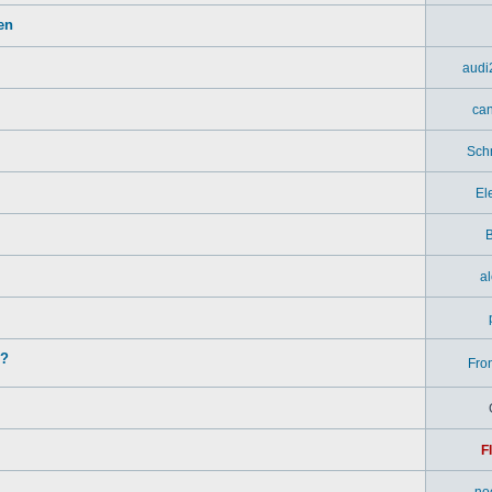
en
audi
ca
Sch
El
B
a
n?
Fron
F
no