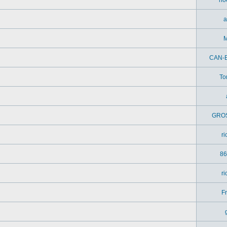
a
M
CAN-
To
GRO
r
86
r
Fr