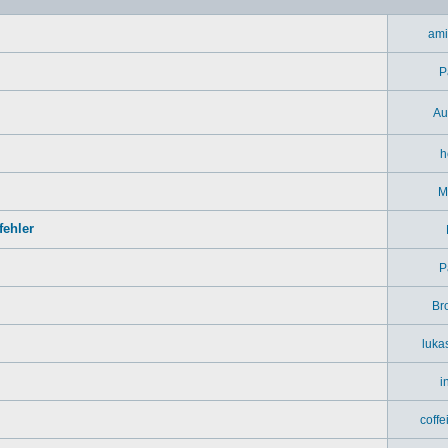
ami
P
Au
h
M
ehler
P
Br
luka
i
coff