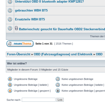
Unterstützt OBD II bluetooth adapter KWP1281?
gebrauchten WBH BT5
Ersatzteile WBH BT5
Batterieschutz gesucht für Dauerhafte OBD2 Steckerverbin
Themen der l
Seite
1
von
31
[ 1516 Themen ]
Foren-Übersicht
»
OBD (Fahrzeugdiagnose) und Elektronik
»
OBD
Wer ist online?
Mitglieder in diesem Forum: 0 Mitglieder und 15 Gäste
Ungelesene Beiträge
Keine ungelesenen Beiträge
Ungelesene Beiträge [ beliebt ]
Keine ungelesenen Beiträge [ beliebt ]
Ungelesene Beiträge [ gesperrt ]
Keine ungelesenen Beiträge [ gesperrt
Suche nach: