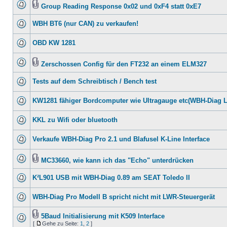
Group Reading Response 0x02 und 0xF4 statt 0xE7
WBH BT6 (nur CAN) zu verkaufen!
OBD KW 1281
Zerschossen Config für den FT232 an einem ELM327
Tests auf dem Schreibtisch / Bench test
KW1281 fähiger Bordcomputer wie Ultragauge etc(WBH-Diag 
KKL zu Wifi oder bluetooth
Verkaufe WBH-Diag Pro 2.1 und Blafusel K-Line Interface
MC33660, wie kann ich das "Echo" unterdrücken
K²L901 USB mit WBH-Diag 0.89 am SEAT Toledo II
WBH-Diag Pro Modell B spricht nicht mit LWR-Steuergerät
5Baud Initialisierung mit K509 Interface
[
Gehe zu Seite:
1
,
2
]