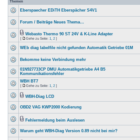
Themen
Eberspaecher EDiTH Eberspächer S4V1
Forum / Beiträge Neues Thema…
Webasto Thermo 90 ST 24V & K-Line Adapter
[
Gehe zu Seite:
1
,
2
]
WEb diag labelfile nicht gefunden Automatik Getriebe 01M
Bekomme keine Verbindung mehr
01N927733CP DMU Automatikgetriebe A4 B5
Kommunikationsfehler
WBH BT7
[
Gehe zu Seite:
1
,
2
]
WBH-Diag LCD
OBD2 VAG KWP2000 Kodierung
Fehlermeldung beim Auslesen
Warum geht WBH-Diag Version 0.89 nicht bei mir?