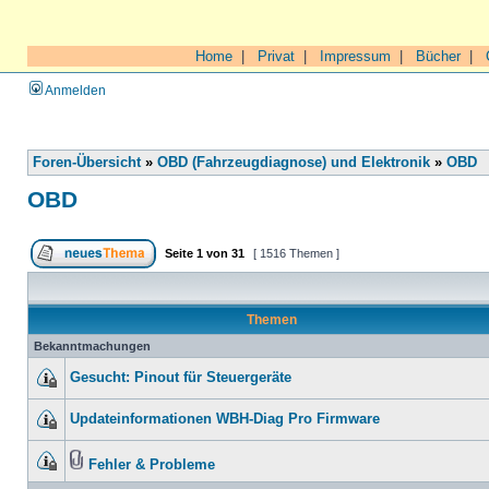
Home
|
Privat
|
Impressum
|
Bücher
|
Anmelden
Foren-Übersicht
»
OBD (Fahrzeugdiagnose) und Elektronik
»
OBD
OBD
Seite
1
von
31
[ 1516 Themen ]
Themen
Bekanntmachungen
Gesucht: Pinout für Steuergeräte
Updateinformationen WBH-Diag Pro Firmware
Fehler & Probleme