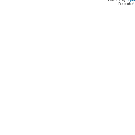
Powered by
phpB
Deutsche 