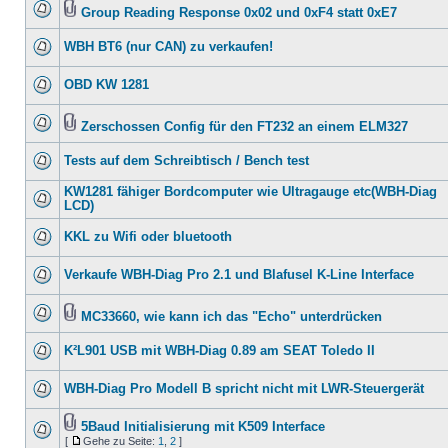
Group Reading Response 0x02 und 0xF4 statt 0xE7
WBH BT6 (nur CAN) zu verkaufen!
OBD KW 1281
Zerschossen Config für den FT232 an einem ELM327
Tests auf dem Schreibtisch / Bench test
KW1281 fähiger Bordcomputer wie Ultragauge etc(WBH-Diag
LCD)
KKL zu Wifi oder bluetooth
Verkaufe WBH-Diag Pro 2.1 und Blafusel K-Line Interface
MC33660, wie kann ich das "Echo" unterdrücken
K²L901 USB mit WBH-Diag 0.89 am SEAT Toledo II
WBH-Diag Pro Modell B spricht nicht mit LWR-Steuergerät
5Baud Initialisierung mit K509 Interface
[
Gehe zu Seite:
1
,
2
]