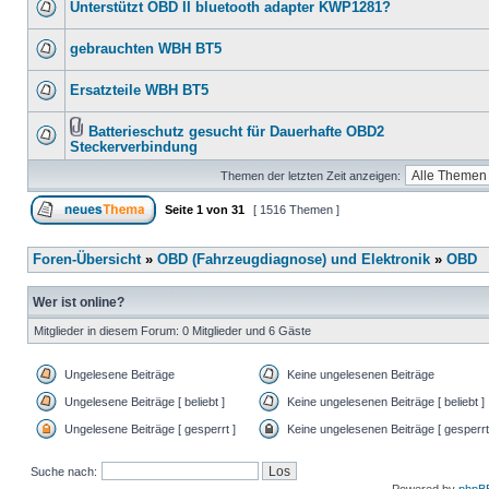
Unterstützt OBD II bluetooth adapter KWP1281?
gebrauchten WBH BT5
Ersatzteile WBH BT5
Batterieschutz gesucht für Dauerhafte OBD2
Steckerverbindung
Themen der letzten Zeit anzeigen:
Seite
1
von
31
[ 1516 Themen ]
Foren-Übersicht
»
OBD (Fahrzeugdiagnose) und Elektronik
»
OBD
Wer ist online?
Mitglieder in diesem Forum: 0 Mitglieder und 6 Gäste
Ungelesene Beiträge
Keine ungelesenen Beiträge
Ungelesene Beiträge [ beliebt ]
Keine ungelesenen Beiträge [ beliebt ]
Ungelesene Beiträge [ gesperrt ]
Keine ungelesenen Beiträge [ gesperrt
Suche nach: