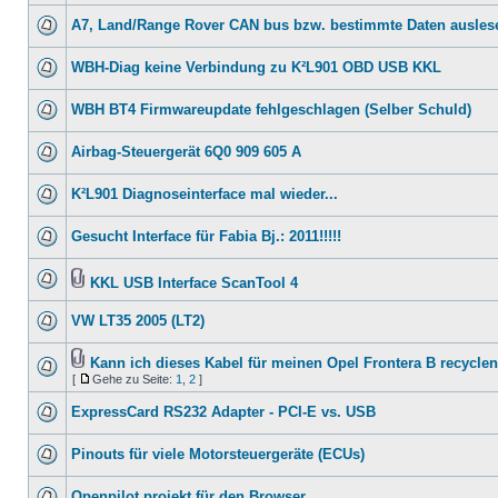
A7, Land/Range Rover CAN bus bzw. bestimmte Daten ausles
WBH-Diag keine Verbindung zu K²L901 OBD USB KKL
WBH BT4 Firmwareupdate fehlgeschlagen (Selber Schuld)
Airbag-Steuergerät 6Q0 909 605 A
K²L901 Diagnoseinterface mal wieder...
Gesucht Interface für Fabia Bj.: 2011!!!!!
KKL USB Interface ScanTool 4
VW LT35 2005 (LT2)
Kann ich dieses Kabel für meinen Opel Frontera B recycle
[
Gehe zu Seite:
1
,
2
]
ExpressCard RS232 Adapter - PCI-E vs. USB
Pinouts für viele Motorsteuergeräte (ECUs)
Openpilot projekt für den Browser