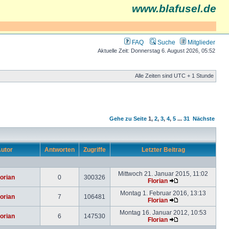
www.blafusel.de
FAQ
Suche
Mitglieder
Aktuelle Zeit: Donnerstag 6. August 2026, 05:52
Alle Zeiten sind UTC + 1 Stunde
Gehe zu Seite
1
,
2
,
3
,
4
,
5
...
31
Nächste
utor
Antworten
Zugriffe
Letzter Beitrag
Mittwoch 21. Januar 2015, 11:02
lorian
0
300326
Florian
Montag 1. Februar 2016, 13:13
lorian
7
106481
Florian
Montag 16. Januar 2012, 10:53
lorian
6
147530
Florian