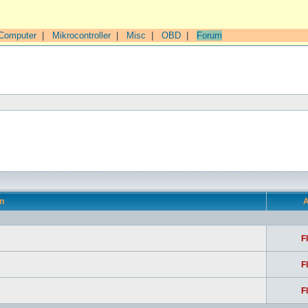
Computer
|
Mikrocontroller
|
Misc
|
OBD
|
Forum
n
A
F
F
F