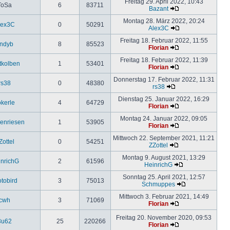
Freitag 29. April 2022, 10:43
ToSa
6
83711
Bazant
Montag 28. März 2022, 20:24
lex3C
0
50291
Alex3C
Freitag 18. Februar 2022, 11:55
ndyb
8
85523
Florian
Freitag 18. Februar 2022, 11:39
tkolben
1
53401
Florian
Donnerstag 17. Februar 2022, 11:31
rs38
0
48380
rs38
Dienstag 25. Januar 2022, 16:29
okerle
4
64729
Florian
Montag 24. Januar 2022, 09:05
enriesen
1
53905
Florian
Mittwoch 22. September 2021, 11:21
Zottel
0
54251
ZZottel
Montag 9. August 2021, 13:29
nrichG
2
61596
HeinrichG
Sonntag 25. April 2021, 12:57
otobird
3
75013
Schmuppes
Mittwoch 3. Februar 2021, 14:49
cwh
3
71069
Florian
Freitag 20. November 2020, 09:53
3u62
25
220266
Florian