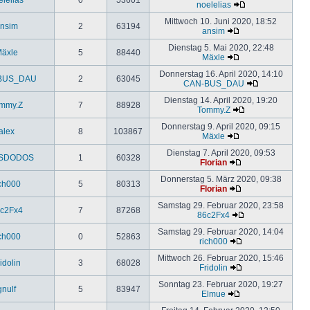
noelelias
Mittwoch 10. Juni 2020, 18:52
nsim
2
63194
ansim
Dienstag 5. Mai 2020, 22:48
äxle
5
88440
Mäxle
Donnerstag 16. April 2020, 14:10
BUS_DAU
2
63045
CAN-BUS_DAU
Dienstag 14. April 2020, 19:20
mmy.Z
7
88928
Tommy.Z
Donnerstag 9. April 2020, 09:15
alex
8
103867
Mäxle
Dienstag 7. April 2020, 09:53
SDODOS
1
60328
Florian
Donnerstag 5. März 2020, 09:38
ich000
5
80313
Florian
Samstag 29. Februar 2020, 23:58
c2Fx4
7
87268
86c2Fx4
Samstag 29. Februar 2020, 14:04
ich000
0
52863
rich000
Mittwoch 26. Februar 2020, 15:46
idolin
3
68028
Fridolin
Sonntag 23. Februar 2020, 19:27
gnulf
5
83947
Elmue