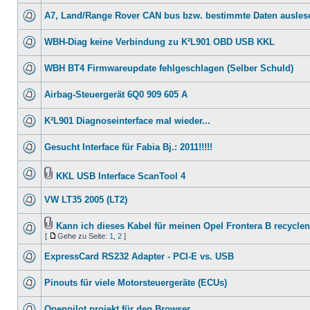
A7, Land/Range Rover CAN bus bzw. bestimmte Daten ausles
WBH-Diag keine Verbindung zu K²L901 OBD USB KKL
WBH BT4 Firmwareupdate fehlgeschlagen (Selber Schuld)
Airbag-Steuergerät 6Q0 909 605 A
K²L901 Diagnoseinterface mal wieder...
Gesucht Interface für Fabia Bj.: 2011!!!!!
KKL USB Interface ScanTool 4
VW LT35 2005 (LT2)
Kann ich dieses Kabel für meinen Opel Frontera B recycle
[
Gehe zu Seite:
1
,
2
]
ExpressCard RS232 Adapter - PCI-E vs. USB
Pinouts für viele Motorsteuergeräte (ECUs)
Openpilot projekt für den Browser