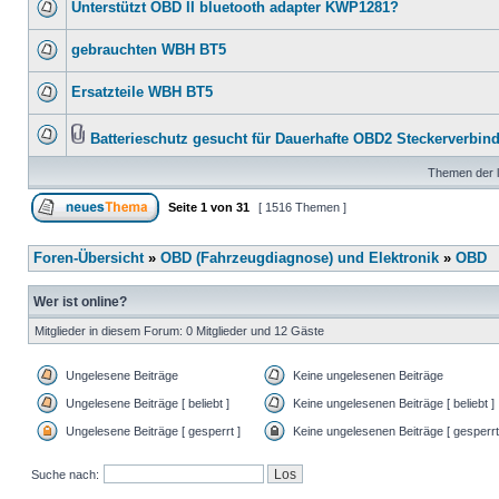
Unterstützt OBD II bluetooth adapter KWP1281?
gebrauchten WBH BT5
Ersatzteile WBH BT5
Batterieschutz gesucht für Dauerhafte OBD2 Steckerverbin
Themen der l
Seite
1
von
31
[ 1516 Themen ]
Foren-Übersicht
»
OBD (Fahrzeugdiagnose) und Elektronik
»
OBD
Wer ist online?
Mitglieder in diesem Forum: 0 Mitglieder und 12 Gäste
Ungelesene Beiträge
Keine ungelesenen Beiträge
Ungelesene Beiträge [ beliebt ]
Keine ungelesenen Beiträge [ beliebt ]
Ungelesene Beiträge [ gesperrt ]
Keine ungelesenen Beiträge [ gesperrt
Suche nach: