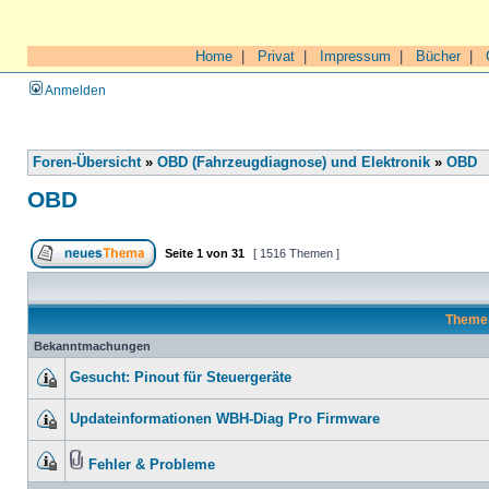
Home
|
Privat
|
Impressum
|
Bücher
|
Anmelden
Foren-Übersicht
»
OBD (Fahrzeugdiagnose) und Elektronik
»
OBD
OBD
Seite
1
von
31
[ 1516 Themen ]
Theme
Bekanntmachungen
Gesucht: Pinout für Steuergeräte
Updateinformationen WBH-Diag Pro Firmware
Fehler & Probleme