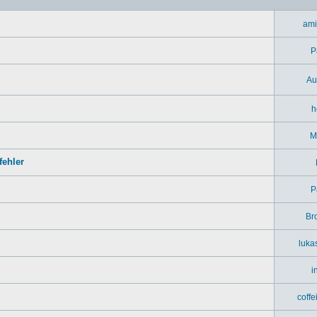
ami
P
Au
h
M
ehler
P
Br
luka
i
coff