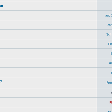
en
audi
ca
Sch
El
B
a
n?
Fron
F
no