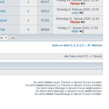
Freitag 14. Februar 2020, 12:50
zz2
1
60147
Florian
Sonntag 9. Februar 2020, 13:15
eddy
0
54512
eddy
Dienstag 21. Januar 2020, 11:42
assat
1
57191
Florian
Freitag 17. Januar 2020, 17:02
Falk
5
80546
MMD
Gehe zu Seite
1
,
2
,
3
,
4
,
5
...
31
Nächste
Alle Zeiten sind UTC + 1 Stunde
Du darfst
keine
neuen Themen in diesem Forum erstellen.
Du darfst
keine
Antworten zu Themen in diesem Forum erstellen.
Du darfst deine Beiträge in diesem Forum
nicht
ändern.
Du darfst deine Beiträge in diesem Forum
nicht
löschen.
Du darfst
keine
Dateianhänge in diesem Forum erstellen.