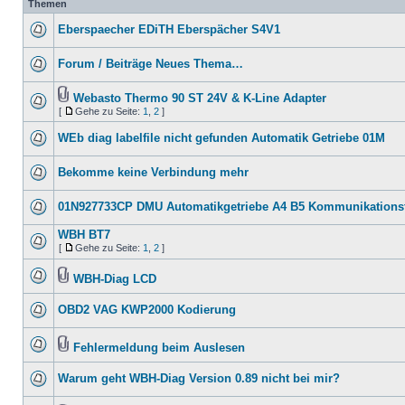
Themen
Eberspaecher EDiTH Eberspächer S4V1
Forum / Beiträge Neues Thema…
Webasto Thermo 90 ST 24V & K-Line Adapter
[
Gehe zu Seite:
1
,
2
]
WEb diag labelfile nicht gefunden Automatik Getriebe 01M
Bekomme keine Verbindung mehr
01N927733CP DMU Automatikgetriebe A4 B5 Kommunikationsf
WBH BT7
[
Gehe zu Seite:
1
,
2
]
WBH-Diag LCD
OBD2 VAG KWP2000 Kodierung
Fehlermeldung beim Auslesen
Warum geht WBH-Diag Version 0.89 nicht bei mir?