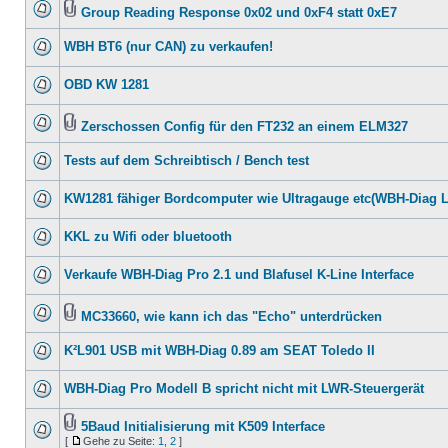
Group Reading Response 0x02 und 0xF4 statt 0xE7
WBH BT6 (nur CAN) zu verkaufen!
OBD KW 1281
Zerschossen Config für den FT232 an einem ELM327
Tests auf dem Schreibtisch / Bench test
KW1281 fähiger Bordcomputer wie Ultragauge etc(WBH-Diag 
KKL zu Wifi oder bluetooth
Verkaufe WBH-Diag Pro 2.1 und Blafusel K-Line Interface
MC33660, wie kann ich das "Echo" unterdrücken
K²L901 USB mit WBH-Diag 0.89 am SEAT Toledo II
WBH-Diag Pro Modell B spricht nicht mit LWR-Steuergerät
5Baud Initialisierung mit K509 Interface
[
Gehe zu Seite:
1
,
2
]