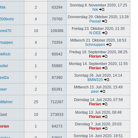
Sonntag 8. November 2020, 17:25
Nik
2
63294
Nik
Donnerstag 29. Oktober 2020, 13:28
200boris
4
70760
Passat
Freitag 23. Oktober 2020, 21:35
nned70
10
109386
N-DEE
Mittwoch 21. Oktober 2020, 18:53
muppes
4
70354
Schmuppes
Freitag 18. September 2020, 08:25
ekRich
2
60042
Florian
Montag 14. September 2020, 11:55
ullet
1
55885
Florian
Sonntag 26. Juli 2020, 14:14
lext2a
7
87390
BMW325
Mittwoch 15. Juli 2020, 15:49
peer
2
65391
peer
Dienstag 14. Juli 2020, 07:59
tifahrer
25
712287
Florian
Montag 13. Juli 2020, 08:48
Gast
10
273033
Florian
Dienstag 7. Juli 2020, 20:03
lorian
1
64273
Florian
Sonntag 14. Juni 2020, 19:51
elelias
0
53601