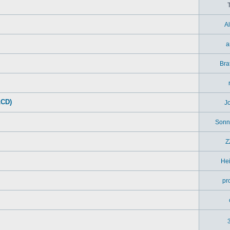
A
a
Bra
LCD)
J
Sonn
Z
Hei
pr