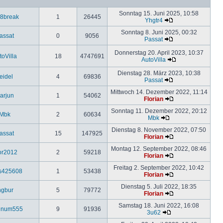
Sonntag 15. Juni 2025, 10:58
8break
1
26445
Yhgtr4
Sonntag 8. Juni 2025, 00:32
assat
0
9056
Passat
Donnerstag 20. April 2023, 10:37
toVilla
18
4747691
AutoVilla
Dienstag 28. März 2023, 10:38
eidel
4
69836
Passat
Mittwoch 14. Dezember 2022, 11:14
arjun
1
54062
Florian
Sonntag 11. Dezember 2022, 20:12
Mbk
2
60634
Mbk
Dienstag 8. November 2022, 07:50
assat
15
147925
Florian
Montag 12. September 2022, 08:46
or2012
2
59218
Florian
Freitag 2. September 2022, 10:42
s425608
1
53438
Florian
Dienstag 5. Juli 2022, 18:35
ngbur
5
79772
Florian
Samstag 18. Juni 2022, 16:08
einum555
9
91936
3u62