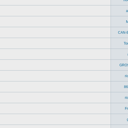
a
M
CAN-
To
GRO
r
86
r
Fr