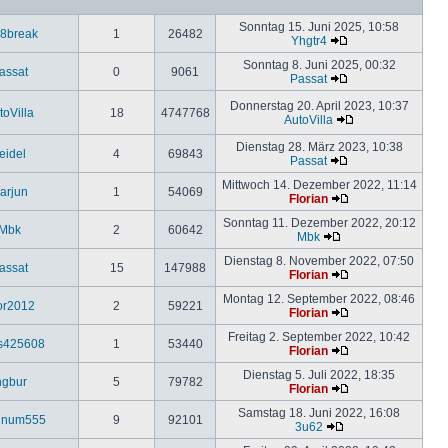
Sonntag 15. Juni 2025, 10:58
8break
1
26482
Yhgtr4
Sonntag 8. Juni 2025, 00:32
assat
0
9061
Passat
Donnerstag 20. April 2023, 10:37
toVilla
18
4747768
AutoVilla
Dienstag 28. März 2023, 10:38
eidel
4
69843
Passat
Mittwoch 14. Dezember 2022, 11:14
arjun
1
54069
Florian
Sonntag 11. Dezember 2022, 20:12
Mbk
2
60642
Mbk
Dienstag 8. November 2022, 07:50
assat
15
147988
Florian
Montag 12. September 2022, 08:46
or2012
2
59221
Florian
Freitag 2. September 2022, 10:42
s425608
1
53440
Florian
Dienstag 5. Juli 2022, 18:35
ngbur
5
79782
Florian
Samstag 18. Juni 2022, 16:08
einum555
9
92101
3u62