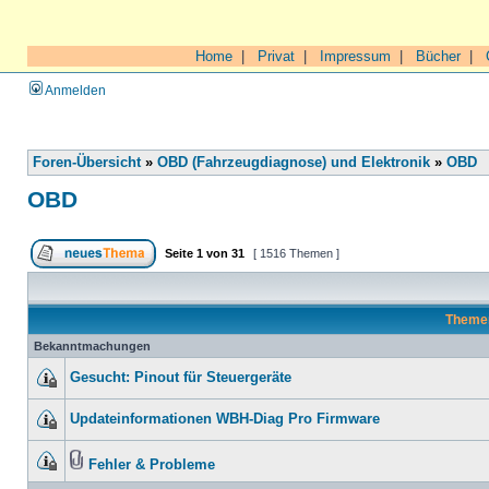
Home
|
Privat
|
Impressum
|
Bücher
|
Anmelden
Foren-Übersicht
»
OBD (Fahrzeugdiagnose) und Elektronik
»
OBD
OBD
Seite
1
von
31
[ 1516 Themen ]
Theme
Bekanntmachungen
Gesucht: Pinout für Steuergeräte
Updateinformationen WBH-Diag Pro Firmware
Fehler & Probleme