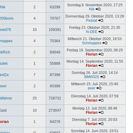
Sonntag 8. November 2020, 17:25
Nik
2
63299
Nik
Donnerstag 29. Oktober 2020, 13:28
200boris
4
70767
Passat
Freitag 23. Oktober 2020, 21:35
nned70
10
109391
N-DEE
Mittwoch 21. Oktober 2020, 18:53
muppes
4
70364
Schmuppes
Freitag 18. September 2020, 08:25
ekRich
2
60048
Florian
Montag 14. September 2020, 11:55
ullet
1
55889
Florian
Sonntag 26. Juli 2020, 14:14
lext2a
7
87398
BMW325
Mittwoch 15. Juli 2020, 15:49
peer
2
65399
peer
Dienstag 14. Juli 2020, 07:59
tifahrer
25
728731
Florian
Montag 13. Juli 2020, 08:48
Gast
10
273047
Florian
Dienstag 7. Juli 2020, 20:03
lorian
1
64278
Florian
Sonntag 14. Juni 2020, 19:51
elelias
0
53607