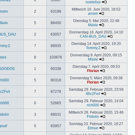
noelelias
Mittwoch 10. Juni 2020, 18:52
nsim
2
63198
ansim
Dienstag 5. Mai 2020, 22:48
äxle
5
88450
Mäxle
Donnerstag 16. April 2020, 14:10
BUS_DAU
2
63057
CAN-BUS_DAU
Dienstag 14. April 2020, 19:20
mmy.Z
7
88935
Tommy.Z
Donnerstag 9. April 2020, 09:15
alex
8
103876
Mäxle
Dienstag 7. April 2020, 09:53
SDODOS
1
60336
Florian
Donnerstag 5. März 2020, 09:38
ich000
5
80318
Florian
Samstag 29. Februar 2020, 23:58
c2Fx4
7
87278
86c2Fx4
Samstag 29. Februar 2020, 14:04
ich000
0
52865
rich000
Mittwoch 26. Februar 2020, 15:46
idolin
3
68031
Fridolin
Sonntag 23. Februar 2020, 19:27
gnulf
5
83957
Elmue