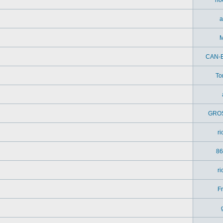
a
M
CAN-
To
GRO
r
86
r
Fr