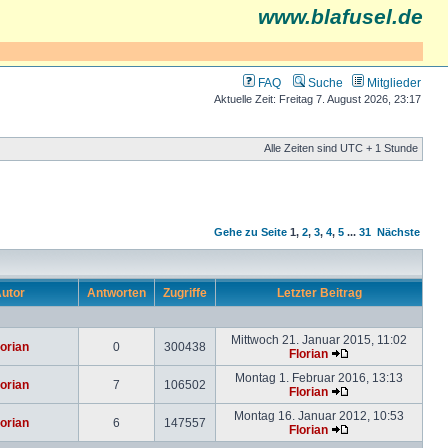
www.blafusel.de
FAQ
Suche
Mitglieder
Aktuelle Zeit: Freitag 7. August 2026, 23:17
Alle Zeiten sind UTC + 1 Stunde
Gehe zu Seite
1
,
2
,
3
,
4
,
5
...
31
Nächste
utor
Antworten
Zugriffe
Letzter Beitrag
Mittwoch 21. Januar 2015, 11:02
lorian
0
300438
Florian
Montag 1. Februar 2016, 13:13
lorian
7
106502
Florian
Montag 16. Januar 2012, 10:53
lorian
6
147557
Florian