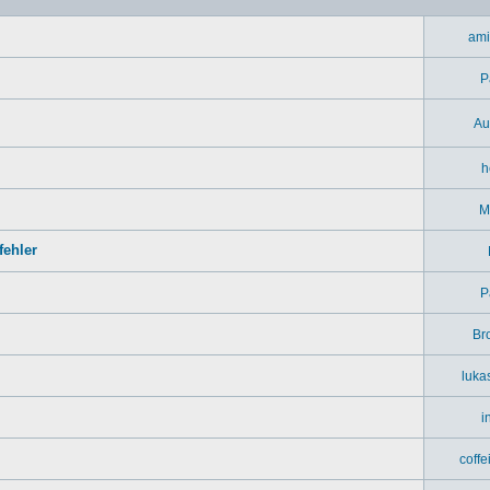
ami
P
Au
h
M
ehler
P
Br
luka
i
coff