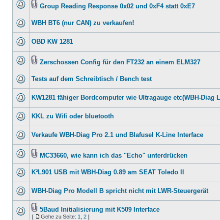
Group Reading Response 0x02 und 0xF4 statt 0xE7
WBH BT6 (nur CAN) zu verkaufen!
OBD KW 1281
Zerschossen Config für den FT232 an einem ELM327
Tests auf dem Schreibtisch / Bench test
KW1281 fähiger Bordcomputer wie Ultragauge etc(WBH-Diag 
KKL zu Wifi oder bluetooth
Verkaufe WBH-Diag Pro 2.1 und Blafusel K-Line Interface
MC33660, wie kann ich das "Echo" unterdrücken
K²L901 USB mit WBH-Diag 0.89 am SEAT Toledo II
WBH-Diag Pro Modell B spricht nicht mit LWR-Steuergerät
5Baud Initialisierung mit K509 Interface
[
Gehe zu Seite:
1
,
2
]