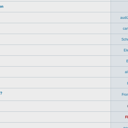
en
audi
ca
Sch
El
B
a
n?
Fron
F
no