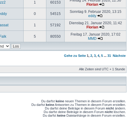
Freitag 14. Februar 2020, 12:50
zz2
1
60153
Florian
Sonntag 9. Februar 2020, 13:15
eddy
0
54515
eddy
Dienstag 21. Januar 2020, 11:42
assat
1
57192
Florian
Freitag 17. Januar 2020, 17:02
Falk
5
80550
MMD
Gehe zu Seite
1
,
2
,
3
,
4
,
5
...
31
Nächste
Alle Zeiten sind UTC + 1 Stunde
Du darfst
keine
neuen Themen in diesem Forum erstellen.
Du darfst
keine
Antworten zu Themen in diesem Forum erstellen.
Du darfst deine Beiträge in diesem Forum
nicht
ändern.
Du darfst deine Beiträge in diesem Forum
nicht
löschen.
Du darfst
keine
Dateianhänge in diesem Forum erstellen.