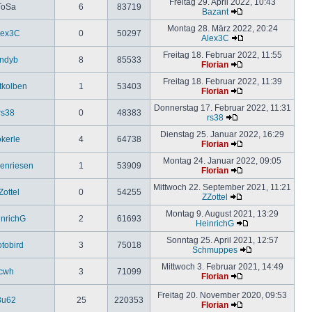
Freitag 29. April 2022, 10:43
ToSa
6
83719
Bazant
Montag 28. März 2022, 20:24
lex3C
0
50297
Alex3C
Freitag 18. Februar 2022, 11:55
ndyb
8
85533
Florian
Freitag 18. Februar 2022, 11:39
tkolben
1
53403
Florian
Donnerstag 17. Februar 2022, 11:31
rs38
0
48383
rs38
Dienstag 25. Januar 2022, 16:29
okerle
4
64738
Florian
Montag 24. Januar 2022, 09:05
enriesen
1
53909
Florian
Mittwoch 22. September 2021, 11:21
Zottel
0
54255
ZZottel
Montag 9. August 2021, 13:29
nrichG
2
61693
HeinrichG
Sonntag 25. April 2021, 12:57
otobird
3
75018
Schmuppes
Mittwoch 3. Februar 2021, 14:49
cwh
3
71099
Florian
Freitag 20. November 2020, 09:53
3u62
25
220353
Florian