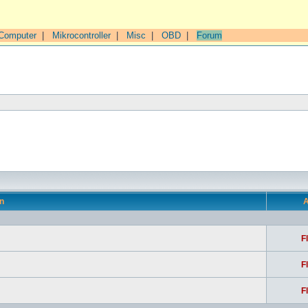
Computer
|
Mikrocontroller
|
Misc
|
OBD
|
Forum
n
A
F
F
F