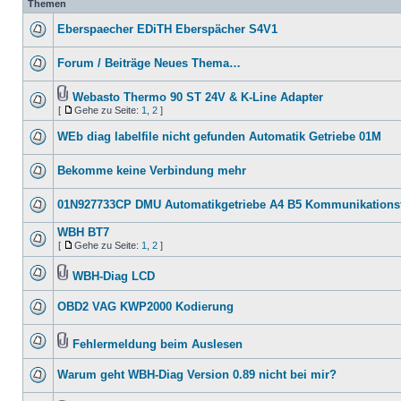
Themen
Eberspaecher EDiTH Eberspächer S4V1
Forum / Beiträge Neues Thema…
Webasto Thermo 90 ST 24V & K-Line Adapter
[
Gehe zu Seite:
1
,
2
]
WEb diag labelfile nicht gefunden Automatik Getriebe 01M
Bekomme keine Verbindung mehr
01N927733CP DMU Automatikgetriebe A4 B5 Kommunikationsf
WBH BT7
[
Gehe zu Seite:
1
,
2
]
WBH-Diag LCD
OBD2 VAG KWP2000 Kodierung
Fehlermeldung beim Auslesen
Warum geht WBH-Diag Version 0.89 nicht bei mir?