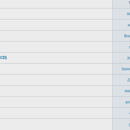
A
a
Bra
LCD)
J
Sonn
Z
Hei
pr