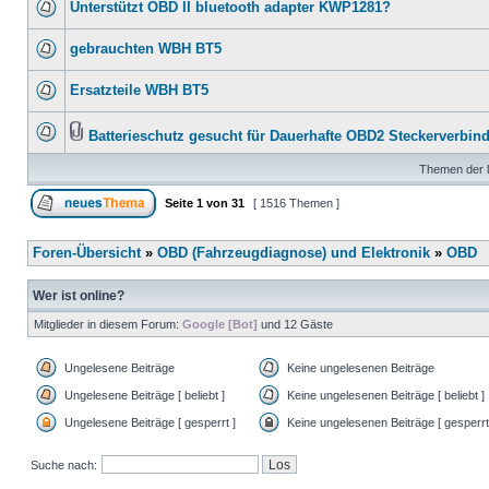
Unterstützt OBD II bluetooth adapter KWP1281?
gebrauchten WBH BT5
Ersatzteile WBH BT5
Batterieschutz gesucht für Dauerhafte OBD2 Steckerverbin
Themen der l
Seite
1
von
31
[ 1516 Themen ]
Foren-Übersicht
»
OBD (Fahrzeugdiagnose) und Elektronik
»
OBD
Wer ist online?
Mitglieder in diesem Forum:
Google [Bot]
und 12 Gäste
Ungelesene Beiträge
Keine ungelesenen Beiträge
Ungelesene Beiträge [ beliebt ]
Keine ungelesenen Beiträge [ beliebt ]
Ungelesene Beiträge [ gesperrt ]
Keine ungelesenen Beiträge [ gesperrt
Suche nach: