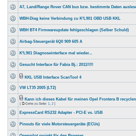
A7, Land/Range Rover CAN bus bzw. bestimmte Daten ausles
WBH-Diag keine Verbindung zu K²L901 OBD USB KKL
WBH BT4 Firmwareupdate fehlgeschlagen (Selber Schuld)
Airbag-Steuergerät 6Q0 909 605 A
K²L901 Diagnoseinterface mal wieder...
Gesucht Interface für Fabia Bj.: 2011!!!!!
KKL USB Interface ScanTool 4
VW LT35 2005 (LT2)
Kann ich dieses Kabel für meinen Opel Frontera B recycle
[
Gehe zu Seite:
1
,
2
]
ExpressCard RS232 Adapter - PCI-E vs. USB
Pinouts für viele Motorsteuergeräte (ECUs)
Openpilot projekt für den Browser