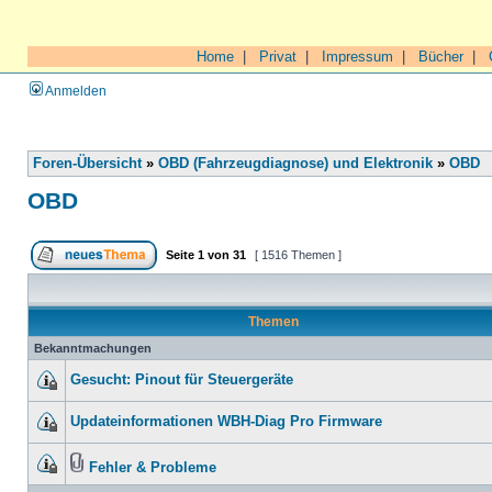
Home
|
Privat
|
Impressum
|
Bücher
|
Anmelden
Foren-Übersicht
»
OBD (Fahrzeugdiagnose) und Elektronik
»
OBD
OBD
Seite
1
von
31
[ 1516 Themen ]
Themen
Bekanntmachungen
Gesucht: Pinout für Steuergeräte
Updateinformationen WBH-Diag Pro Firmware
Fehler & Probleme