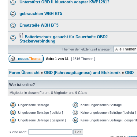
Unterstützt OBD II bluetooth adapter KWP1281?
gebrauchten WBH BT5
Ersatzteile WBH BT5
Batterieschutz gesucht für Dauerhafte OBD2
Steckerverbindung
Themen der letzten Zeit anzeigen:
Seite
1
von
31
[ 1516 Themen ]
Foren-Übersicht
»
OBD (Fahrzeugdiagnose) und Elektronik
»
OBD
Wer ist online?
Mitglieder in diesem Forum: 0 Mitglieder und 9 Gäste
Ungelesene Beiträge
Keine ungelesenen Beiträge
Ungelesene Beiträge [ beliebt ]
Keine ungelesenen Beiträge [ beliebt ]
Ungelesene Beiträge [ gesperrt ]
Keine ungelesenen Beiträge [ gesperrt
Suche nach: