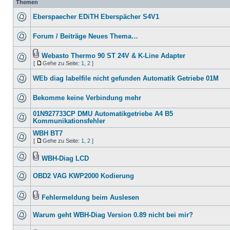
Themen
Eberspaecher EDiTH Eberspächer S4V1
Forum / Beiträge Neues Thema…
Webasto Thermo 90 ST 24V & K-Line Adapter
[
Gehe zu Seite:
1
,
2
]
WEb diag labelfile nicht gefunden Automatik Getriebe 01M
Bekomme keine Verbindung mehr
01N927733CP DMU Automatikgetriebe A4 B5
Kommunikationsfehler
WBH BT7
[
Gehe zu Seite:
1
,
2
]
WBH-Diag LCD
OBD2 VAG KWP2000 Kodierung
Fehlermeldung beim Auslesen
Warum geht WBH-Diag Version 0.89 nicht bei mir?