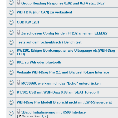
Group Reading Response 0x02 und 0xF4 statt 0xE7
WBH BT6 (nur CAN) zu verkaufen!
OBD KW 1281
Zerschossen Config für den FT232 an einem ELM327
Tests auf dem Schreibtisch / Bench test
KW1281 fähiger Bordcomputer wie Ultragauge etc(WBH-Diag
LCD)
KKL zu Wifi oder bluetooth
Verkaufe WBH-Diag Pro 2.1 und Blafusel K-Line Interface
MC33660, wie kann ich das "Echo" unterdrücken
K²L901 USB mit WBH-Diag 0.89 am SEAT Toledo II
WBH-Diag Pro Modell B spricht nicht mit LWR-Steuergerät
5Baud Initialisierung mit K509 Interface
[
Gehe zu Seite:
1
,
2
]