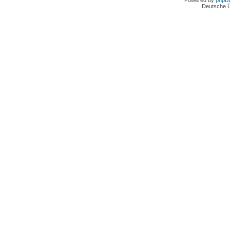
Powered by
phpB
Deutsche 