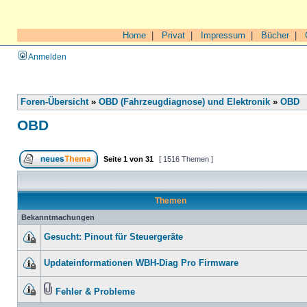
Home
|
Privat
|
Impressum
|
Bücher
|
Anmelden
Foren-Übersicht
»
OBD (Fahrzeugdiagnose) und Elektronik
»
OBD
OBD
Seite
1
von
31
[ 1516 Themen ]
Themen
Bekanntmachungen
Gesucht: Pinout für Steuergeräte
Updateinformationen WBH-Diag Pro Firmware
Fehler & Probleme