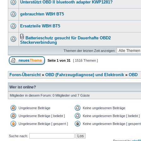
Unterstützt OBD II bluetooth adapter KWP1281?
gebrauchten WBH BT5
Ersatzteile WBH BT5
Batterieschutz gesucht für Dauerhafte OBD2
Steckerverbindung
Themen der letzten Zeit anzeigen:
Seite
1
von
31
[ 1516 Themen ]
Foren-Übersicht
»
OBD (Fahrzeugdiagnose) und Elektronik
»
OBD
Wer ist online?
Mitglieder in diesem Forum: 0 Mitglieder und 7 Gäste
Ungelesene Beiträge
Keine ungelesenen Beiträge
Ungelesene Beiträge [ beliebt ]
Keine ungelesenen Beiträge [ beliebt ]
Ungelesene Beiträge [ gesperrt ]
Keine ungelesenen Beiträge [ gesperrt
Suche nach: