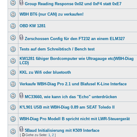
Group Reading Response 0x02 und 0xF4 statt 0xE7
WBH BT6 (nur CAN) zu verkaufen!
OBD KW 1281
Zerschossen Config für den FT232 an einem ELM327
Tests auf dem Schreibtisch / Bench test
KW1281 fähiger Bordcomputer wie Ultragauge etc(WBH-Diag
LCD)
KKL zu Wifi oder bluetooth
Verkaufe WBH-Diag Pro 2.1 und Blafusel K-Line Interface
MC33660, wie kann ich das "Echo" unterdrücken
K²L901 USB mit WBH-Diag 0.89 am SEAT Toledo II
WBH-Diag Pro Modell B spricht nicht mit LWR-Steuergerät
5Baud Initialisierung mit K509 Interface
[
Gehe zu Seite:
1
,
2
]