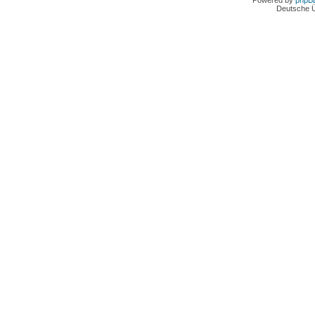
Powered by
phpB
Deutsche 