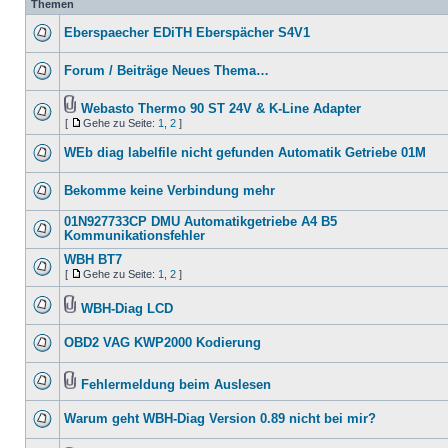
Themen
Eberspaecher EDiTH Eberspächer S4V1
Forum / Beiträge Neues Thema…
Webasto Thermo 90 ST 24V & K-Line Adapter
[
Gehe zu Seite:
1
,
2
]
WEb diag labelfile nicht gefunden Automatik Getriebe 01M
Bekomme keine Verbindung mehr
01N927733CP DMU Automatikgetriebe A4 B5
Kommunikationsfehler
WBH BT7
[
Gehe zu Seite:
1
,
2
]
WBH-Diag LCD
OBD2 VAG KWP2000 Kodierung
Fehlermeldung beim Auslesen
Warum geht WBH-Diag Version 0.89 nicht bei mir?