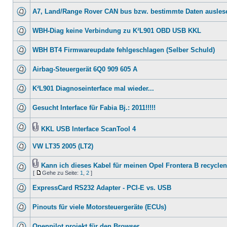
A7, Land/Range Rover CAN bus bzw. bestimmte Daten ausles
WBH-Diag keine Verbindung zu K²L901 OBD USB KKL
WBH BT4 Firmwareupdate fehlgeschlagen (Selber Schuld)
Airbag-Steuergerät 6Q0 909 605 A
K²L901 Diagnoseinterface mal wieder...
Gesucht Interface für Fabia Bj.: 2011!!!!!
KKL USB Interface ScanTool 4
VW LT35 2005 (LT2)
Kann ich dieses Kabel für meinen Opel Frontera B recycle
[
Gehe zu Seite:
1
,
2
]
ExpressCard RS232 Adapter - PCI-E vs. USB
Pinouts für viele Motorsteuergeräte (ECUs)
Openpilot projekt für den Browser