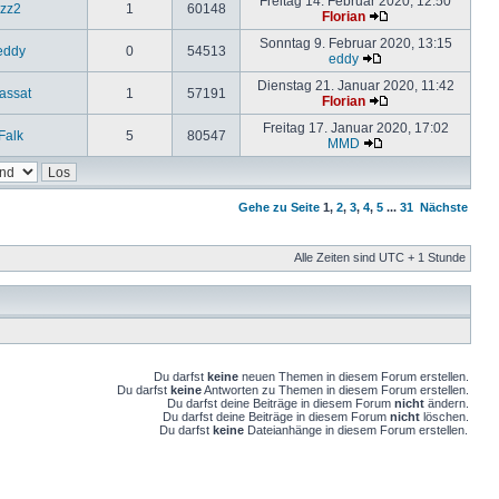
Freitag 14. Februar 2020, 12:50
zz2
1
60148
Florian
Sonntag 9. Februar 2020, 13:15
eddy
0
54513
eddy
Dienstag 21. Januar 2020, 11:42
assat
1
57191
Florian
Freitag 17. Januar 2020, 17:02
Falk
5
80547
MMD
Gehe zu Seite
1
,
2
,
3
,
4
,
5
...
31
Nächste
Alle Zeiten sind UTC + 1 Stunde
Du darfst
keine
neuen Themen in diesem Forum erstellen.
Du darfst
keine
Antworten zu Themen in diesem Forum erstellen.
Du darfst deine Beiträge in diesem Forum
nicht
ändern.
Du darfst deine Beiträge in diesem Forum
nicht
löschen.
Du darfst
keine
Dateianhänge in diesem Forum erstellen.