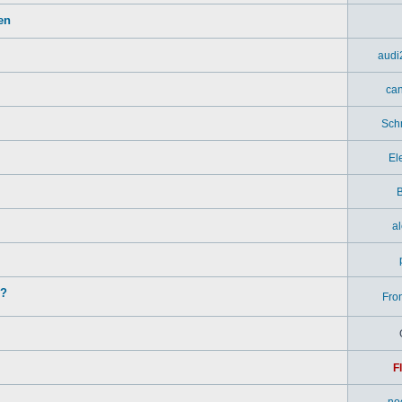
en
audi
ca
Sch
El
B
a
n?
Fron
F
no