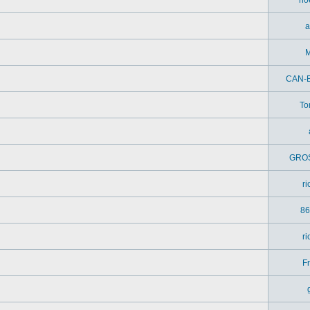
a
M
CAN-
To
GRO
r
86
r
Fr