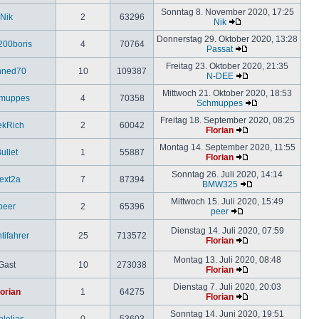
Sonntag 8. November 2020, 17:25
Nik
2
63296
Nik
Donnerstag 29. Oktober 2020, 13:28
200boris
4
70764
Passat
Freitag 23. Oktober 2020, 21:35
nned70
10
109387
N-DEE
Mittwoch 21. Oktober 2020, 18:53
muppes
4
70358
Schmuppes
Freitag 18. September 2020, 08:25
ekRich
2
60042
Florian
Montag 14. September 2020, 11:55
ullet
1
55887
Florian
Sonntag 26. Juli 2020, 14:14
lext2a
7
87394
BMW325
Mittwoch 15. Juli 2020, 15:49
peer
2
65396
peer
Dienstag 14. Juli 2020, 07:59
tifahrer
25
713572
Florian
Montag 13. Juli 2020, 08:48
Gast
10
273038
Florian
Dienstag 7. Juli 2020, 20:03
lorian
1
64275
Florian
Sonntag 14. Juni 2020, 19:51
elelias
0
53603