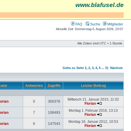
www.blafusel.de
FAQ
Suche
Mitglieder
Aktuelle Zeit: Donnerstag 6. August 2026, 23:07
Alle Zeiten sind UTC + 1 Stunde
Gehe zu Seite
1
,
2
,
3
,
4
,
5
...
31
Nächste
utor
Antworten
Zugriffe
Letzter Beitrag
Mittwoch 21. Januar 2015, 11:02
lorian
0
300376
Florian
Montag 1. Februar 2016, 13:13
lorian
7
106493
Florian
Montag 16. Januar 2012, 10:53
lorian
6
147543
Florian