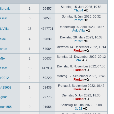
Sonntag 15. Juni 2025, 10:58
8break
1
26457
Yhgtr4
Sonntag 8. Juni 2025, 00:32
assat
0
9058
Passat
Donnerstag 20. April 2023, 10:37
toVilla
18
4747721
AutoVilla
Dienstag 28. März 2023, 10:38
eidel
4
69839
Passat
Mittwoch 14. Dezember 2022, 11:14
arjun
1
54064
Florian
Sonntag 11. Dezember 2022, 20:12
Mbk
2
60637
Mbk
Dienstag 8. November 2022, 07:50
assat
15
147954
Florian
Montag 12. September 2022, 08:46
or2012
2
59220
Florian
Freitag 2. September 2022, 10:42
s425608
1
53439
Florian
Dienstag 5. Juli 2022, 18:35
ngbur
5
79775
Florian
Samstag 18. Juni 2022, 16:08
einum555
9
91956
3u62