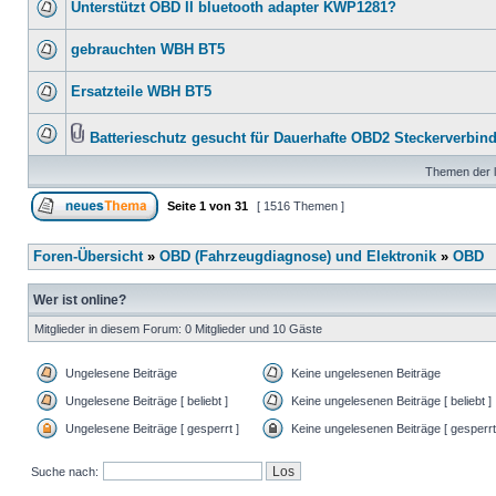
Unterstützt OBD II bluetooth adapter KWP1281?
gebrauchten WBH BT5
Ersatzteile WBH BT5
Batterieschutz gesucht für Dauerhafte OBD2 Steckerverbin
Themen der l
Seite
1
von
31
[ 1516 Themen ]
Foren-Übersicht
»
OBD (Fahrzeugdiagnose) und Elektronik
»
OBD
Wer ist online?
Mitglieder in diesem Forum: 0 Mitglieder und 10 Gäste
Ungelesene Beiträge
Keine ungelesenen Beiträge
Ungelesene Beiträge [ beliebt ]
Keine ungelesenen Beiträge [ beliebt ]
Ungelesene Beiträge [ gesperrt ]
Keine ungelesenen Beiträge [ gesperrt
Suche nach: