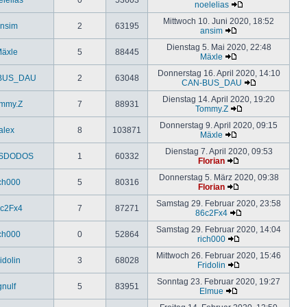
noelelias
Mittwoch 10. Juni 2020, 18:52
nsim
2
63195
ansim
Dienstag 5. Mai 2020, 22:48
äxle
5
88445
Mäxle
Donnerstag 16. April 2020, 14:10
BUS_DAU
2
63048
CAN-BUS_DAU
Dienstag 14. April 2020, 19:20
mmy.Z
7
88931
Tommy.Z
Donnerstag 9. April 2020, 09:15
alex
8
103871
Mäxle
Dienstag 7. April 2020, 09:53
SDODOS
1
60332
Florian
Donnerstag 5. März 2020, 09:38
ich000
5
80316
Florian
Samstag 29. Februar 2020, 23:58
c2Fx4
7
87271
86c2Fx4
Samstag 29. Februar 2020, 14:04
ich000
0
52864
rich000
Mittwoch 26. Februar 2020, 15:46
idolin
3
68028
Fridolin
Sonntag 23. Februar 2020, 19:27
gnulf
5
83951
Elmue