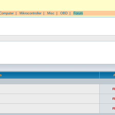
Computer
|
Mikrocontroller
|
Misc
|
OBD
|
Forum
n
A
F
F
F