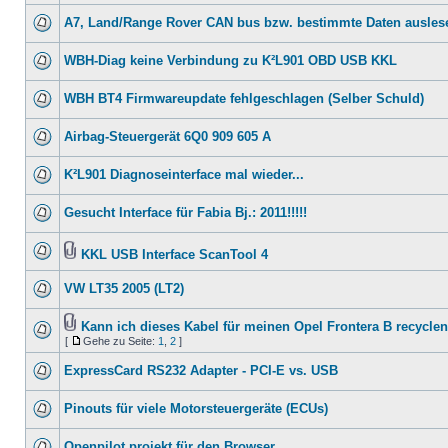
A7, Land/Range Rover CAN bus bzw. bestimmte Daten ausles
WBH-Diag keine Verbindung zu K²L901 OBD USB KKL
WBH BT4 Firmwareupdate fehlgeschlagen (Selber Schuld)
Airbag-Steuergerät 6Q0 909 605 A
K²L901 Diagnoseinterface mal wieder...
Gesucht Interface für Fabia Bj.: 2011!!!!!
KKL USB Interface ScanTool 4
VW LT35 2005 (LT2)
Kann ich dieses Kabel für meinen Opel Frontera B recycle
[
Gehe zu Seite:
1
,
2
]
ExpressCard RS232 Adapter - PCI-E vs. USB
Pinouts für viele Motorsteuergeräte (ECUs)
Openpilot projekt für den Browser