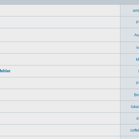
ami
P
Au
h
M
ehler
P
Br
luka
i
coff