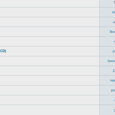
A
a
Bra
LCD)
J
Sonn
Z
Hei
pr