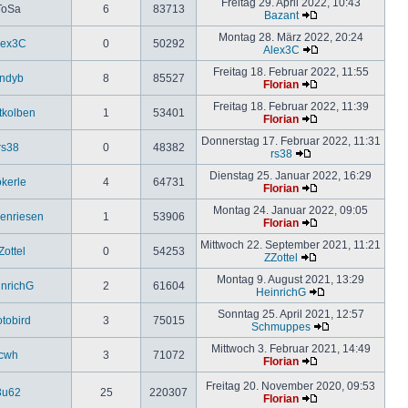
Freitag 29. April 2022, 10:43
ToSa
6
83713
Bazant
Montag 28. März 2022, 20:24
lex3C
0
50292
Alex3C
Freitag 18. Februar 2022, 11:55
ndyb
8
85527
Florian
Freitag 18. Februar 2022, 11:39
tkolben
1
53401
Florian
Donnerstag 17. Februar 2022, 11:31
rs38
0
48382
rs38
Dienstag 25. Januar 2022, 16:29
okerle
4
64731
Florian
Montag 24. Januar 2022, 09:05
enriesen
1
53906
Florian
Mittwoch 22. September 2021, 11:21
Zottel
0
54253
ZZottel
Montag 9. August 2021, 13:29
nrichG
2
61604
HeinrichG
Sonntag 25. April 2021, 12:57
otobird
3
75015
Schmuppes
Mittwoch 3. Februar 2021, 14:49
cwh
3
71072
Florian
Freitag 20. November 2020, 09:53
3u62
25
220307
Florian