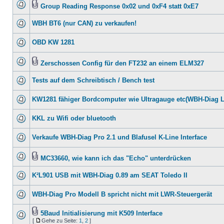
Group Reading Response 0x02 und 0xF4 statt 0xE7
WBH BT6 (nur CAN) zu verkaufen!
OBD KW 1281
Zerschossen Config für den FT232 an einem ELM327
Tests auf dem Schreibtisch / Bench test
KW1281 fähiger Bordcomputer wie Ultragauge etc(WBH-Diag 
KKL zu Wifi oder bluetooth
Verkaufe WBH-Diag Pro 2.1 und Blafusel K-Line Interface
MC33660, wie kann ich das "Echo" unterdrücken
K²L901 USB mit WBH-Diag 0.89 am SEAT Toledo II
WBH-Diag Pro Modell B spricht nicht mit LWR-Steuergerät
5Baud Initialisierung mit K509 Interface
[
Gehe zu Seite:
1
,
2
]