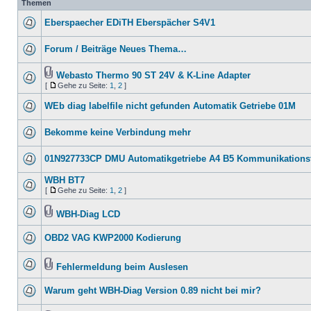
Themen
Eberspaecher EDiTH Eberspächer S4V1
Forum / Beiträge Neues Thema…
Webasto Thermo 90 ST 24V & K-Line Adapter
[
Gehe zu Seite:
1
,
2
]
WEb diag labelfile nicht gefunden Automatik Getriebe 01M
Bekomme keine Verbindung mehr
01N927733CP DMU Automatikgetriebe A4 B5 Kommunikationsf
WBH BT7
[
Gehe zu Seite:
1
,
2
]
WBH-Diag LCD
OBD2 VAG KWP2000 Kodierung
Fehlermeldung beim Auslesen
Warum geht WBH-Diag Version 0.89 nicht bei mir?