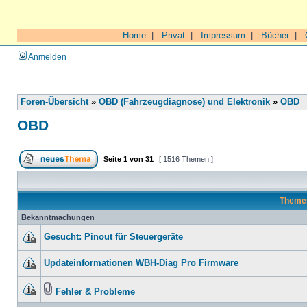
Home
|
Privat
|
Impressum
|
Bücher
|
Anmelden
Foren-Übersicht
»
OBD (Fahrzeugdiagnose) und Elektronik
»
OBD
OBD
Seite
1
von
31
[ 1516 Themen ]
Theme
Bekanntmachungen
Gesucht: Pinout für Steuergeräte
Updateinformationen WBH-Diag Pro Firmware
Fehler & Probleme