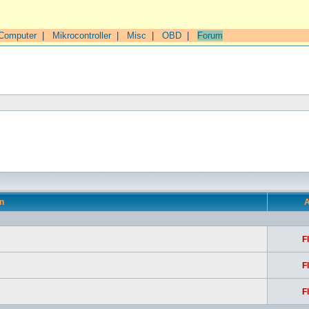
Computer
|
Mikrocontroller
|
Misc
|
OBD
|
Forum
n
A
F
F
F