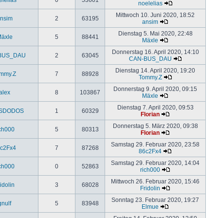
noelelias
Mittwoch 10. Juni 2020, 18:52
nsim
2
63195
ansim
Dienstag 5. Mai 2020, 22:48
äxle
5
88441
Mäxle
Donnerstag 16. April 2020, 14:10
BUS_DAU
2
63045
CAN-BUS_DAU
Dienstag 14. April 2020, 19:20
mmy.Z
7
88928
Tommy.Z
Donnerstag 9. April 2020, 09:15
alex
8
103867
Mäxle
Dienstag 7. April 2020, 09:53
SDODOS
1
60329
Florian
Donnerstag 5. März 2020, 09:38
ich000
5
80313
Florian
Samstag 29. Februar 2020, 23:58
c2Fx4
7
87268
86c2Fx4
Samstag 29. Februar 2020, 14:04
ich000
0
52863
rich000
Mittwoch 26. Februar 2020, 15:46
idolin
3
68028
Fridolin
Sonntag 23. Februar 2020, 19:27
gnulf
5
83948
Elmue