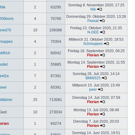
Sonntag 8. November 2020, 17:25
Nik
2
63295
Nik
Donnerstag 29. Oktober 2020, 13:28
200boris
4
70760
Passat
Freitag 23. Oktober 2020, 21:35
nned70
10
109386
N-DEE
Mittwoch 21. Oktober 2020, 18:53
muppes
4
70354
Schmuppes
Freitag 18. September 2020, 08:25
ekRich
2
60042
Florian
Montag 14. September 2020, 11:55
ullet
1
55885
Florian
Sonntag 26. Juli 2020, 14:14
lext2a
7
87391
BMW325
Mittwoch 15. Juli 2020, 15:49
peer
2
65391
peer
Dienstag 14. Juli 2020, 07:59
tifahrer
25
713081
Florian
Montag 13. Juli 2020, 08:48
Gast
10
273034
Florian
Dienstag 7. Juli 2020, 20:03
lorian
1
64274
Florian
Sonntag 14. Juni 2020, 19:51
elelias
0
53601