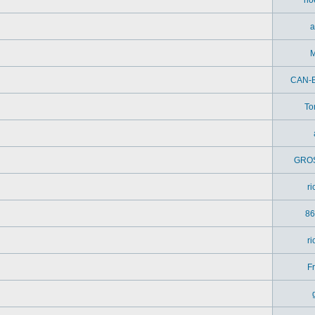
a
M
CAN-
To
GRO
r
86
r
Fr