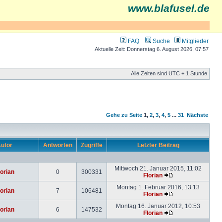
www.blafusel.de
FAQ
Suche
Mitglieder
Aktuelle Zeit: Donnerstag 6. August 2026, 07:57
Alle Zeiten sind UTC + 1 Stunde
Gehe zu Seite
1
,
2
,
3
,
4
,
5
...
31
Nächste
utor
Antworten
Zugriffe
Letzter Beitrag
Mittwoch 21. Januar 2015, 11:02
lorian
0
300331
Florian
Montag 1. Februar 2016, 13:13
lorian
7
106481
Florian
Montag 16. Januar 2012, 10:53
lorian
6
147532
Florian