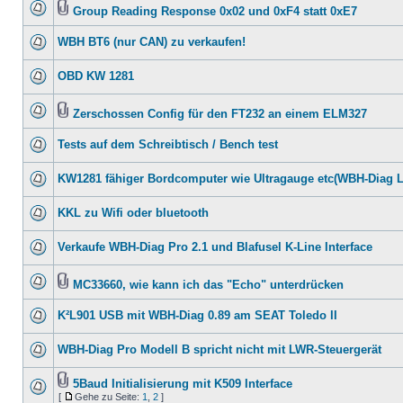
Group Reading Response 0x02 und 0xF4 statt 0xE7
WBH BT6 (nur CAN) zu verkaufen!
OBD KW 1281
Zerschossen Config für den FT232 an einem ELM327
Tests auf dem Schreibtisch / Bench test
KW1281 fähiger Bordcomputer wie Ultragauge etc(WBH-Diag 
KKL zu Wifi oder bluetooth
Verkaufe WBH-Diag Pro 2.1 und Blafusel K-Line Interface
MC33660, wie kann ich das "Echo" unterdrücken
K²L901 USB mit WBH-Diag 0.89 am SEAT Toledo II
WBH-Diag Pro Modell B spricht nicht mit LWR-Steuergerät
5Baud Initialisierung mit K509 Interface
[
Gehe zu Seite:
1
,
2
]