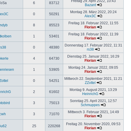
Freitag 29. April 2022, 10:43
ToSa
6
83712
Bazant
Montag 28. März 2022, 20:24
lex3C
0
50291
Alex3C
Freitag 18. Februar 2022, 11:55
ndyb
8
85523
Florian
Freitag 18. Februar 2022, 11:39
tkolben
1
53401
Florian
Donnerstag 17. Februar 2022, 11:31
rs38
0
48380
rs38
Dienstag 25. Januar 2022, 16:29
okerle
4
64730
Florian
Montag 24. Januar 2022, 09:05
enriesen
1
53905
Florian
Mittwoch 22. September 2021, 11:21
Zottel
0
54251
ZZottel
Montag 9. August 2021, 13:29
nrichG
2
61602
HeinrichG
Sonntag 25. April 2021, 12:57
otobird
3
75013
Schmuppes
Mittwoch 3. Februar 2021, 14:49
cwh
3
71070
Florian
Freitag 20. November 2020, 09:53
3u62
25
220268
Florian