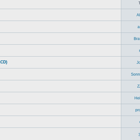
A
a
Bra
LCD)
J
Sonn
Z
Hei
pr