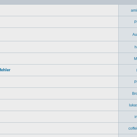
ami
P
Au
h
M
ehler
P
Br
luka
i
coff