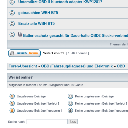
Unterstützt OBD II bluetooth adapter KWP1281?
gebrauchten WBH BT5
Ersatzteile WBH BT5
Batterieschutz gesucht für Dauerhafte OBD2 Steckerverbin
Themen der l
Seite
1
von
31
[ 1516 Themen ]
Foren-Übersicht
»
OBD (Fahrzeugdiagnose) und Elektronik
»
OBD
Wer ist online?
Mitglieder in diesem Forum: 0 Mitglieder und 14 Gäste
Ungelesene Beiträge
Keine ungelesenen Beiträge
Ungelesene Beiträge [ beliebt ]
Keine ungelesenen Beiträge [ beliebt ]
Ungelesene Beiträge [ gesperrt ]
Keine ungelesenen Beiträge [ gesperrt
Suche nach: