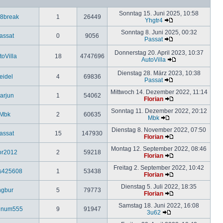
Sonntag 15. Juni 2025, 10:58
8break
1
26449
Yhgtr4
Sonntag 8. Juni 2025, 00:32
assat
0
9056
Passat
Donnerstag 20. April 2023, 10:37
toVilla
18
4747696
AutoVilla
Dienstag 28. März 2023, 10:38
eidel
4
69836
Passat
Mittwoch 14. Dezember 2022, 11:14
arjun
1
54062
Florian
Sonntag 11. Dezember 2022, 20:12
Mbk
2
60635
Mbk
Dienstag 8. November 2022, 07:50
assat
15
147930
Florian
Montag 12. September 2022, 08:46
or2012
2
59218
Florian
Freitag 2. September 2022, 10:42
s425608
1
53438
Florian
Dienstag 5. Juli 2022, 18:35
ngbur
5
79773
Florian
Samstag 18. Juni 2022, 16:08
einum555
9
91947
3u62