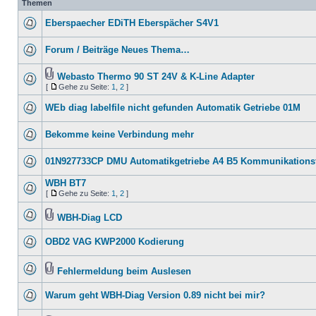
Themen
Eberspaecher EDiTH Eberspächer S4V1
Forum / Beiträge Neues Thema…
Webasto Thermo 90 ST 24V & K-Line Adapter
[
Gehe zu Seite:
1
,
2
]
WEb diag labelfile nicht gefunden Automatik Getriebe 01M
Bekomme keine Verbindung mehr
01N927733CP DMU Automatikgetriebe A4 B5 Kommunikationsf
WBH BT7
[
Gehe zu Seite:
1
,
2
]
WBH-Diag LCD
OBD2 VAG KWP2000 Kodierung
Fehlermeldung beim Auslesen
Warum geht WBH-Diag Version 0.89 nicht bei mir?