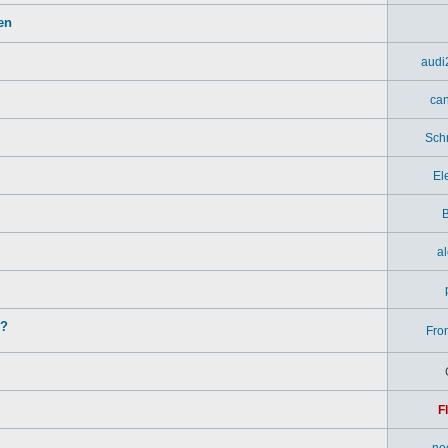
en
audi
ca
Sch
El
B
a
n?
Fron
F
no