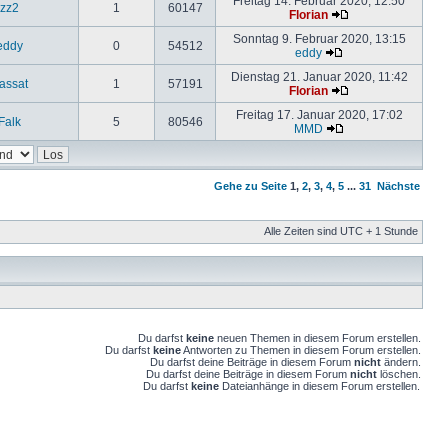
Freitag 14. Februar 2020, 12:50
zz2
1
60147
Florian
Sonntag 9. Februar 2020, 13:15
eddy
0
54512
eddy
Dienstag 21. Januar 2020, 11:42
assat
1
57191
Florian
Freitag 17. Januar 2020, 17:02
Falk
5
80546
MMD
Gehe zu Seite
1
,
2
,
3
,
4
,
5
...
31
Nächste
Alle Zeiten sind UTC + 1 Stunde
Du darfst
keine
neuen Themen in diesem Forum erstellen.
Du darfst
keine
Antworten zu Themen in diesem Forum erstellen.
Du darfst deine Beiträge in diesem Forum
nicht
ändern.
Du darfst deine Beiträge in diesem Forum
nicht
löschen.
Du darfst
keine
Dateianhänge in diesem Forum erstellen.