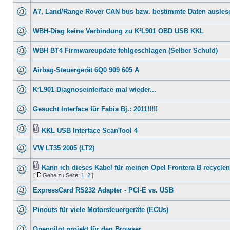
A7, Land/Range Rover CAN bus bzw. bestimmte Daten ausles
WBH-Diag keine Verbindung zu K²L901 OBD USB KKL
WBH BT4 Firmwareupdate fehlgeschlagen (Selber Schuld)
Airbag-Steuergerät 6Q0 909 605 A
K²L901 Diagnoseinterface mal wieder...
Gesucht Interface für Fabia Bj.: 2011!!!!!
KKL USB Interface ScanTool 4
VW LT35 2005 (LT2)
Kann ich dieses Kabel für meinen Opel Frontera B recycle
[
Gehe zu Seite:
1
,
2
]
ExpressCard RS232 Adapter - PCI-E vs. USB
Pinouts für viele Motorsteuergeräte (ECUs)
Openpilot projekt für den Browser