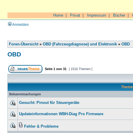
Home
|
Privat
|
Impressum
|
Bücher
|
Anmelden
Foren-Übersicht
»
OBD (Fahrzeugdiagnose) und Elektronik
»
OBD
OBD
Seite
1
von
31
[ 1516 Themen ]
Theme
Bekanntmachungen
Gesucht: Pinout für Steuergeräte
Updateinformationen WBH-Diag Pro Firmware
Fehler & Probleme