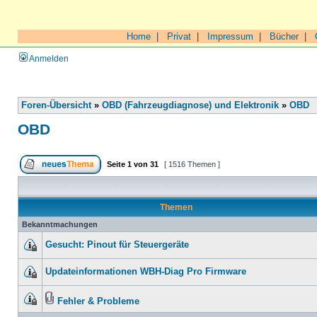
Home
|
Privat
|
Impressum
|
Bücher
|
Anmelden
Foren-Übersicht
»
OBD (Fahrzeugdiagnose) und Elektronik
»
OBD
OBD
Seite
1
von
31
[ 1516 Themen ]
Themen
Bekanntmachungen
Gesucht: Pinout für Steuergeräte
Updateinformationen WBH-Diag Pro Firmware
Fehler & Probleme