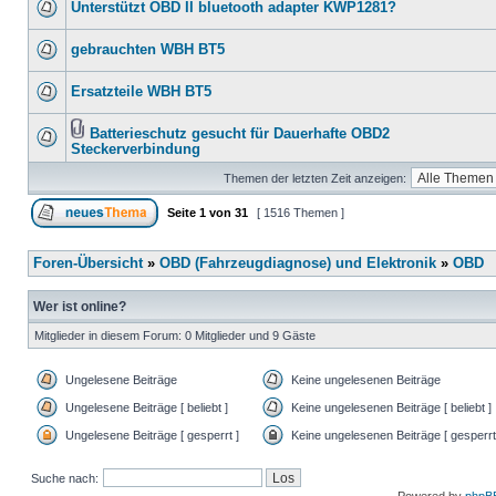
Unterstützt OBD II bluetooth adapter KWP1281?
gebrauchten WBH BT5
Ersatzteile WBH BT5
Batterieschutz gesucht für Dauerhafte OBD2
Steckerverbindung
Themen der letzten Zeit anzeigen:
Seite
1
von
31
[ 1516 Themen ]
Foren-Übersicht
»
OBD (Fahrzeugdiagnose) und Elektronik
»
OBD
Wer ist online?
Mitglieder in diesem Forum: 0 Mitglieder und 9 Gäste
Ungelesene Beiträge
Keine ungelesenen Beiträge
Ungelesene Beiträge [ beliebt ]
Keine ungelesenen Beiträge [ beliebt ]
Ungelesene Beiträge [ gesperrt ]
Keine ungelesenen Beiträge [ gesperrt
Suche nach: