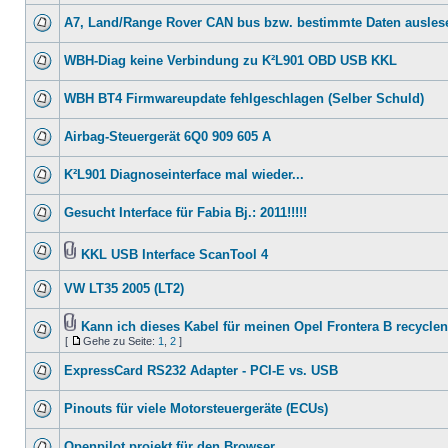
A7, Land/Range Rover CAN bus bzw. bestimmte Daten ausles
WBH-Diag keine Verbindung zu K²L901 OBD USB KKL
WBH BT4 Firmwareupdate fehlgeschlagen (Selber Schuld)
Airbag-Steuergerät 6Q0 909 605 A
K²L901 Diagnoseinterface mal wieder...
Gesucht Interface für Fabia Bj.: 2011!!!!!
KKL USB Interface ScanTool 4
VW LT35 2005 (LT2)
Kann ich dieses Kabel für meinen Opel Frontera B recycle
[
Gehe zu Seite:
1
,
2
]
ExpressCard RS232 Adapter - PCI-E vs. USB
Pinouts für viele Motorsteuergeräte (ECUs)
Openpilot projekt für den Browser