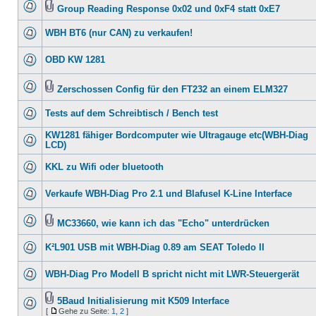
Group Reading Response 0x02 und 0xF4 statt 0xE7
WBH BT6 (nur CAN) zu verkaufen!
OBD KW 1281
Zerschossen Config für den FT232 an einem ELM327
Tests auf dem Schreibtisch / Bench test
KW1281 fähiger Bordcomputer wie Ultragauge etc(WBH-Diag
LCD)
KKL zu Wifi oder bluetooth
Verkaufe WBH-Diag Pro 2.1 und Blafusel K-Line Interface
MC33660, wie kann ich das "Echo" unterdrücken
K²L901 USB mit WBH-Diag 0.89 am SEAT Toledo II
WBH-Diag Pro Modell B spricht nicht mit LWR-Steuergerät
5Baud Initialisierung mit K509 Interface
[
Gehe zu Seite:
1
,
2
]