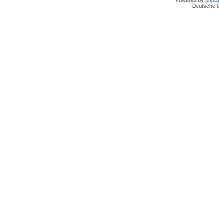
Powered by
phpB
Deutsche 