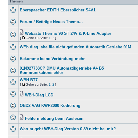
Themen
Eberspaecher EDiTH Eberspächer S4V1
Forum / Beiträge Neues Thema…
Webasto Thermo 90 ST 24V & K-Line Adapter
[
Gehe zu Seite:
1
,
2
]
WEb diag labelfile nicht gefunden Automatik Getriebe 01M
Bekomme keine Verbindung mehr
01N927733CP DMU Automatikgetriebe A4 B5
Kommunikationsfehler
WBH BT7
[
Gehe zu Seite:
1
,
2
]
WBH-Diag LCD
OBD2 VAG KWP2000 Kodierung
Fehlermeldung beim Auslesen
Warum geht WBH-Diag Version 0.89 nicht bei mir?