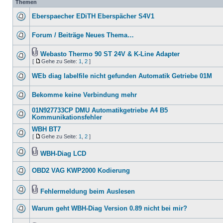
Themen
Eberspaecher EDiTH Eberspächer S4V1
Forum / Beiträge Neues Thema…
Webasto Thermo 90 ST 24V & K-Line Adapter
[
Gehe zu Seite:
1
,
2
]
WEb diag labelfile nicht gefunden Automatik Getriebe 01M
Bekomme keine Verbindung mehr
01N927733CP DMU Automatikgetriebe A4 B5
Kommunikationsfehler
WBH BT7
[
Gehe zu Seite:
1
,
2
]
WBH-Diag LCD
OBD2 VAG KWP2000 Kodierung
Fehlermeldung beim Auslesen
Warum geht WBH-Diag Version 0.89 nicht bei mir?