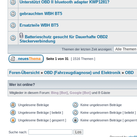
Unterstützt OBD II bluetooth adapter KWP1281?
gebrauchten WBH BT5
Ersatzteile WBH BT5
Batterieschutz gesucht für Dauerhafte OBD2
Steckerverbindung
Themen der letzten Zeit anzeigen:
Seite
1
von
31
[ 1516 Themen ]
Foren-Übersicht
»
OBD (Fahrzeugdiagnose) und Elektronik
»
OBD
Wer ist online?
Mitglieder in diesem Forum:
Bing [Bot]
,
Google [Bot]
und 8 Gäste
Ungelesene Beiträge
Keine ungelesenen Beiträge
Ungelesene Beiträge [ beliebt ]
Keine ungelesenen Beiträge [ beliebt ]
Ungelesene Beiträge [ gesperrt ]
Keine ungelesenen Beiträge [ gesperrt
Suche nach: