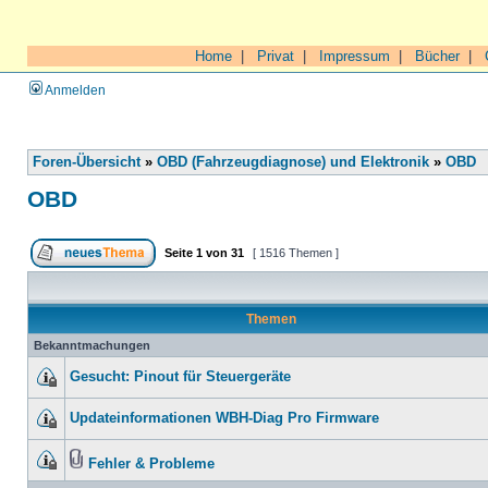
Home
|
Privat
|
Impressum
|
Bücher
|
Anmelden
Foren-Übersicht
»
OBD (Fahrzeugdiagnose) und Elektronik
»
OBD
OBD
Seite
1
von
31
[ 1516 Themen ]
Themen
Bekanntmachungen
Gesucht: Pinout für Steuergeräte
Updateinformationen WBH-Diag Pro Firmware
Fehler & Probleme