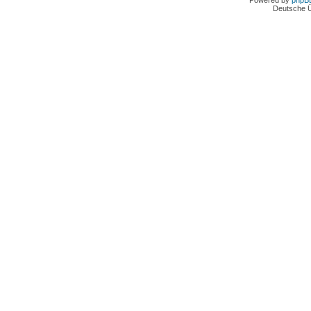
Powered by
phpB
Deutsche 