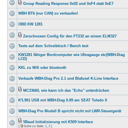
Group Reading Response 0x02 und 0xF4 statt 0xE7
WBH BT6 (nur CAN) zu verkaufen!
OBD KW 1281
Zerschossen Config für den FT232 an einem ELM327
Tests auf dem Schreibtisch / Bench test
KW1281 fähiger Bordcomputer wie Ultragauge etc(WBH-Diag
LCD)
KKL zu Wifi oder bluetooth
Verkaufe WBH-Diag Pro 2.1 und Blafusel K-Line Interface
MC33660, wie kann ich das "Echo" unterdrücken
K²L901 USB mit WBH-Diag 0.89 am SEAT Toledo II
WBH-Diag Pro Modell B spricht nicht mit LWR-Steuergerät
5Baud Initialisierung mit K509 Interface
[
Gehe zu Seite:
1
,
2
]