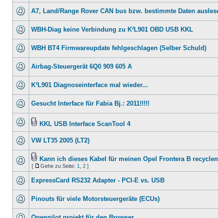
A7, Land/Range Rover CAN bus bzw. bestimmte Daten ausles
WBH-Diag keine Verbindung zu K²L901 OBD USB KKL
WBH BT4 Firmwareupdate fehlgeschlagen (Selber Schuld)
Airbag-Steuergerät 6Q0 909 605 A
K²L901 Diagnoseinterface mal wieder...
Gesucht Interface für Fabia Bj.: 2011!!!!!
KKL USB Interface ScanTool 4
VW LT35 2005 (LT2)
Kann ich dieses Kabel für meinen Opel Frontera B recycle
[
Gehe zu Seite:
1
,
2
]
ExpressCard RS232 Adapter - PCI-E vs. USB
Pinouts für viele Motorsteuergeräte (ECUs)
Openpilot projekt für den Browser