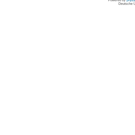
Powered by
phpB
Deutsche 