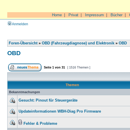
Home
|
Privat
|
Impressum
|
Bücher
|
Anmelden
Foren-Übersicht
»
OBD (Fahrzeugdiagnose) und Elektronik
»
OBD
OBD
Seite
1
von
31
[ 1516 Themen ]
Themen
Bekanntmachungen
Gesucht: Pinout für Steuergeräte
Updateinformationen WBH-Diag Pro Firmware
Fehler & Probleme