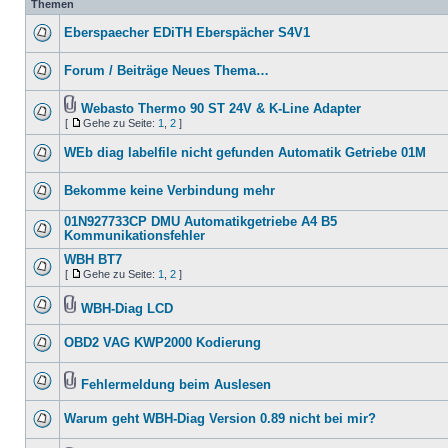
Themen
Eberspaecher EDiTH Eberspächer S4V1
Forum / Beiträge Neues Thema…
Webasto Thermo 90 ST 24V & K-Line Adapter
[
Gehe zu Seite:
1
,
2
]
WEb diag labelfile nicht gefunden Automatik Getriebe 01M
Bekomme keine Verbindung mehr
01N927733CP DMU Automatikgetriebe A4 B5
Kommunikationsfehler
WBH BT7
[
Gehe zu Seite:
1
,
2
]
WBH-Diag LCD
OBD2 VAG KWP2000 Kodierung
Fehlermeldung beim Auslesen
Warum geht WBH-Diag Version 0.89 nicht bei mir?