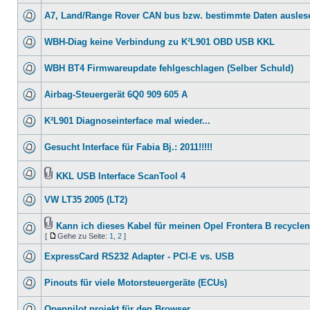
A7, Land/Range Rover CAN bus bzw. bestimmte Daten ausles
WBH-Diag keine Verbindung zu K²L901 OBD USB KKL
WBH BT4 Firmwareupdate fehlgeschlagen (Selber Schuld)
Airbag-Steuergerät 6Q0 909 605 A
K²L901 Diagnoseinterface mal wieder...
Gesucht Interface für Fabia Bj.: 2011!!!!!
KKL USB Interface ScanTool 4
VW LT35 2005 (LT2)
Kann ich dieses Kabel für meinen Opel Frontera B recycle
[
Gehe zu Seite:
1
,
2
]
ExpressCard RS232 Adapter - PCI-E vs. USB
Pinouts für viele Motorsteuergeräte (ECUs)
Openpilot projekt für den Browser