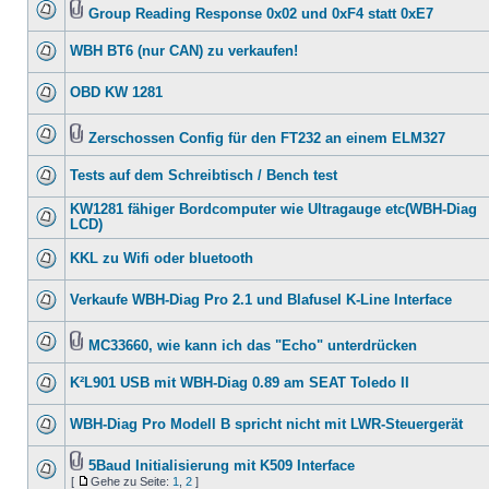
Group Reading Response 0x02 und 0xF4 statt 0xE7
WBH BT6 (nur CAN) zu verkaufen!
OBD KW 1281
Zerschossen Config für den FT232 an einem ELM327
Tests auf dem Schreibtisch / Bench test
KW1281 fähiger Bordcomputer wie Ultragauge etc(WBH-Diag
LCD)
KKL zu Wifi oder bluetooth
Verkaufe WBH-Diag Pro 2.1 und Blafusel K-Line Interface
MC33660, wie kann ich das "Echo" unterdrücken
K²L901 USB mit WBH-Diag 0.89 am SEAT Toledo II
WBH-Diag Pro Modell B spricht nicht mit LWR-Steuergerät
5Baud Initialisierung mit K509 Interface
[
Gehe zu Seite:
1
,
2
]