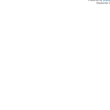
Powered by
phpB
Deutsche 