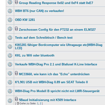
Group Reading Response 0x02 und 0xF4 statt 0xE7
WBH BT6 (nur CAN) zu verkaufen!
OBD KW 1281
Zerschossen Config für den FT232 an einem ELM327
Tests auf dem Schreibtisch / Bench test
KW1281 fähiger Bordcomputer wie Ultragauge etc(WBH-Diag
LCD)
KKL zu Wifi oder bluetooth
Verkaufe WBH-Diag Pro 2.1 und Blafusel K-Line Interface
MC33660, wie kann ich das "Echo" unterdrücken
K²L901 USB mit WBH-Diag 0.89 am SEAT Toledo II
WBH-Diag Pro Modell B spricht nicht mit LWR-Steuergerät
5Baud Initialisierung mit K509 Interface
[
Gehe zu Seite:
1
,
2
]