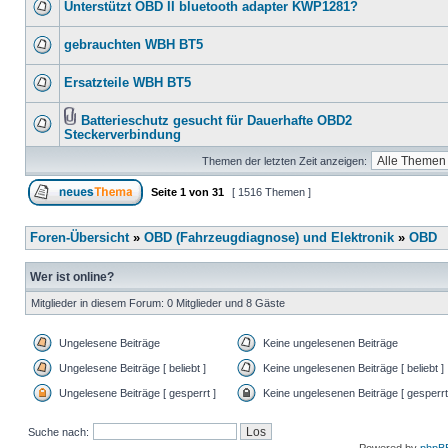
Unterstützt OBD II bluetooth adapter KWP1281?
gebrauchten WBH BT5
Ersatzteile WBH BT5
Batterieschutz gesucht für Dauerhafte OBD2
Steckerverbindung
Themen der letzten Zeit anzeigen:
Seite
1
von
31
[ 1516 Themen ]
Foren-Übersicht
»
OBD (Fahrzeugdiagnose) und Elektronik
»
OBD
Wer ist online?
Mitglieder in diesem Forum: 0 Mitglieder und 8 Gäste
Ungelesene Beiträge
Keine ungelesenen Beiträge
Ungelesene Beiträge [ beliebt ]
Keine ungelesenen Beiträge [ beliebt ]
Ungelesene Beiträge [ gesperrt ]
Keine ungelesenen Beiträge [ gesperrt
Suche nach: