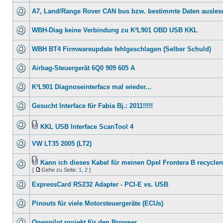
A7, Land/Range Rover CAN bus bzw. bestimmte Daten ausles
WBH-Diag keine Verbindung zu K²L901 OBD USB KKL
WBH BT4 Firmwareupdate fehlgeschlagen (Selber Schuld)
Airbag-Steuergerät 6Q0 909 605 A
K²L901 Diagnoseinterface mal wieder...
Gesucht Interface für Fabia Bj.: 2011!!!!!
KKL USB Interface ScanTool 4
VW LT35 2005 (LT2)
Kann ich dieses Kabel für meinen Opel Frontera B recycle
[
Gehe zu Seite:
1
,
2
]
ExpressCard RS232 Adapter - PCI-E vs. USB
Pinouts für viele Motorsteuergeräte (ECUs)
Openpilot projekt für den Browser