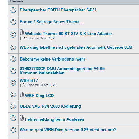
Themen
Eberspaecher EDiTH Eberspächer S4V1
Forum / Beiträge Neues Thema…
Webasto Thermo 90 ST 24V & K-Line Adapter
[
Gehe zu Seite:
1
,
2
]
WEb diag labelfile nicht gefunden Automatik Getriebe 01M
Bekomme keine Verbindung mehr
01N927733CP DMU Automatikgetriebe A4 B5
Kommunikationsfehler
WBH BT7
[
Gehe zu Seite:
1
,
2
]
WBH-Diag LCD
OBD2 VAG KWP2000 Kodierung
Fehlermeldung beim Auslesen
Warum geht WBH-Diag Version 0.89 nicht bei mir?