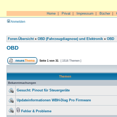
Home
|
Privat
|
Impressum
|
Bücher
|
Anmelden
Foren-Übersicht
»
OBD (Fahrzeugdiagnose) und Elektronik
»
OBD
OBD
Seite
1
von
31
[ 1516 Themen ]
Themen
Bekanntmachungen
Gesucht: Pinout für Steuergeräte
Updateinformationen WBH-Diag Pro Firmware
Fehler & Probleme