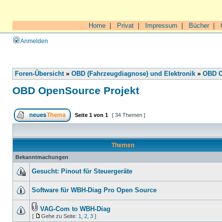
Home
|
Privat
|
Impressum
|
Bücher
|
Anmelden
Foren-Übersicht
»
OBD (Fahrzeugdiagnose) und Elektronik
»
OBD O
OBD OpenSource Projekt
Seite
1
von
1
[ 34 Themen ]
Themen
Bekanntmachungen
Gesucht: Pinout für Steuergeräte
Software für WBH-Diag Pro Open Source
VAG-Com to WBH-Diag
[
Gehe zu Seite:
1
,
2
,
3
]