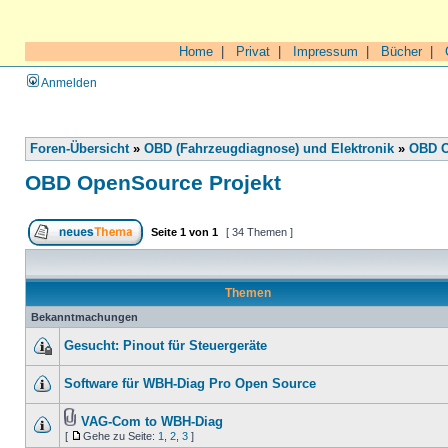
Home
|
Privat
|
Impressum
|
Bücher
|
Anmelden
Foren-Übersicht
»
OBD (Fahrzeugdiagnose) und Elektronik
»
OBD O
OBD OpenSource Projekt
Seite
1
von
1
[ 34 Themen ]
Themen
Bekanntmachungen
Gesucht: Pinout für Steuergeräte
Software für WBH-Diag Pro Open Source
VAG-Com to WBH-Diag
[
Gehe zu Seite:
1
,
2
,
3
]