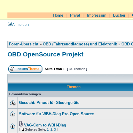
Home
|
Privat
|
Impressum
|
Bücher
|
Anmelden
Foren-Übersicht
»
OBD (Fahrzeugdiagnose) und Elektronik
»
OBD O
OBD OpenSource Projekt
Seite
1
von
1
[ 34 Themen ]
Themen
Bekanntmachungen
Gesucht: Pinout für Steuergeräte
Software für WBH-Diag Pro Open Source
VAG-Com to WBH-Diag
[
Gehe zu Seite:
1
,
2
,
3
]