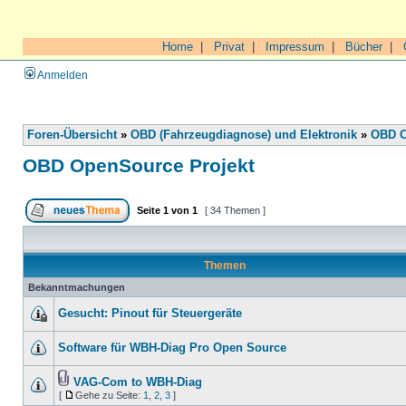
Home
|
Privat
|
Impressum
|
Bücher
|
Anmelden
Foren-Übersicht
»
OBD (Fahrzeugdiagnose) und Elektronik
»
OBD O
OBD OpenSource Projekt
Seite
1
von
1
[ 34 Themen ]
Themen
Bekanntmachungen
Gesucht: Pinout für Steuergeräte
Software für WBH-Diag Pro Open Source
VAG-Com to WBH-Diag
[
Gehe zu Seite:
1
,
2
,
3
]