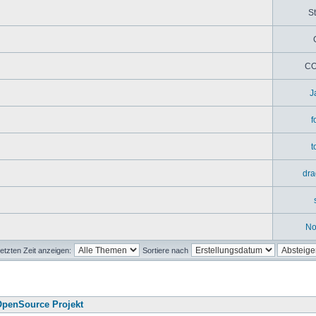
St
CO
J
f
t
dra
No
etzten Zeit anzeigen:
Sortiere nach
penSource Projekt