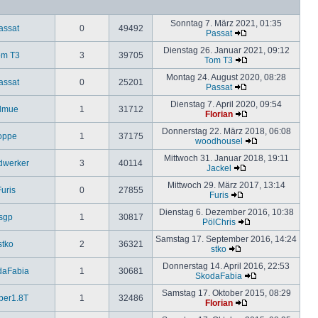
Sonntag 7. März 2021, 01:35
assat
0
49492
Passat
Dienstag 26. Januar 2021, 09:12
om T3
3
39705
Tom T3
Montag 24. August 2020, 08:28
assat
0
25201
Passat
Dienstag 7. April 2020, 09:54
lmue
1
31712
Florian
Donnerstag 22. März 2018, 06:08
oppe
1
37175
woodhousel
Mittwoch 31. Januar 2018, 19:11
dwerker
3
40114
Jackel
Mittwoch 29. März 2017, 13:14
uris
0
27855
Furis
Dienstag 6. Dezember 2016, 10:38
sgp
1
30817
PölChris
Samstag 17. September 2016, 14:24
stko
2
36321
stko
Donnerstag 14. April 2016, 22:53
daFabia
1
30681
SkodaFabia
Samstag 17. Oktober 2015, 08:29
ber1.8T
1
32486
Florian