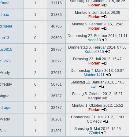
Samstag 17. Oktober 2015, 08:25
cBane
1
31716
Florian
Montag 8. Juni 2015, 08:38
freax
1
31386
Florian
Montag 9. Februar 2015, 12:42
d.meier
3
40706
Florian
Donnerstag 27. Februar 2014, 11:11
eop13
0
29509
Neop13
Donnerstag 6. Februar 2014, 07:56
us0815
1
29797
Kubus0815
Dienstag 23. Juli 2013, 15:47
di VR5
1
30677
Florian
Donnerstag 7. März 2013, 10:07
Medy
2
37071
Manton1411
Samstag 12. Januar 2013, 17:03
dfreddy
6
56761
cwh
Freitag 5. Oktober 2012, 15:27
ahgue
3
36787
Mahgue
Montag 1. Oktober 2012, 15:52
ldragon
1
32437
Florian
Donnerstag 31. Mai 2012, 11:03
Medy
3
36201
COMedy
Samstag 5. Mai 2012, 15:25
Gast
1
31301
ZZottel