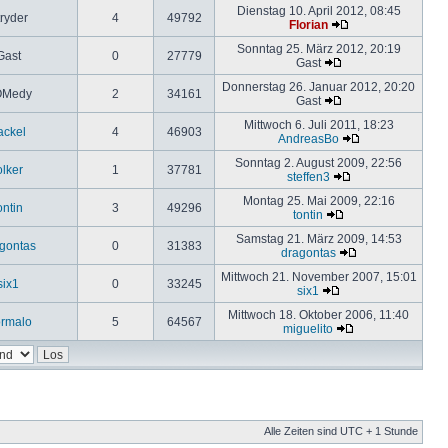
Dienstag 10. April 2012, 08:45
ryder
4
49792
Florian
Sonntag 25. März 2012, 20:19
Gast
0
27779
Gast
Donnerstag 26. Januar 2012, 20:20
Medy
2
34161
Gast
Mittwoch 6. Juli 2011, 18:23
ackel
4
46903
AndreasBo
Sonntag 2. August 2009, 22:56
olker
1
37781
steffen3
Montag 25. Mai 2009, 22:16
ontin
3
49296
tontin
Samstag 21. März 2009, 14:53
gontas
0
31383
dragontas
Mittwoch 21. November 2007, 15:01
six1
0
33245
six1
Mittwoch 18. Oktober 2006, 11:40
rmalo
5
64567
miguelito
Alle Zeiten sind UTC + 1 Stunde