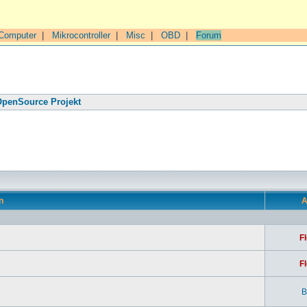
Computer
|
Mikrocontroller
|
Misc
|
OBD
|
Forum
penSource Projekt
n
A
Fl
Fl
B