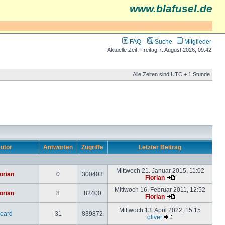
www.blafusel.de
FAQ
Suche
Mitglieder
Aktuelle Zeit: Freitag 7. August 2026, 09:42
Alle Zeiten sind UTC + 1 Stunde
utor
Antworten
Zugriffe
Letzter Beitrag
Mittwoch 21. Januar 2015, 11:02
orian
0
300403
Florian
Mittwoch 16. Februar 2011, 12:52
orian
8
82400
Florian
Mittwoch 13. April 2022, 15:15
eard
31
839872
oliver