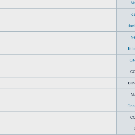
M
da
davi
N
Kub
Ga
CO
Blin
M
Fina
CO