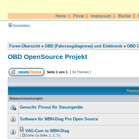
Home
|
Privat
|
Impressum
|
Bücher
|
Anmelden
Foren-Übersicht
»
OBD (Fahrzeugdiagnose) und Elektronik
»
OBD O
OBD OpenSource Projekt
Seite
1
von
1
[ 34 Themen ]
Theme
Bekanntmachungen
Gesucht: Pinout für Steuergeräte
Software für WBH-Diag Pro Open Source
VAG-Com to WBH-Diag
[
Gehe zu Seite:
1
,
2
,
3
]