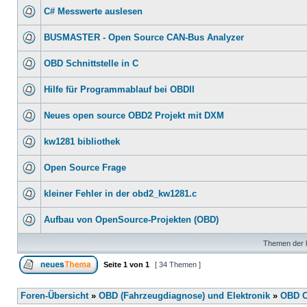
C# Messwerte auslesen
BUSMASTER - Open Source CAN-Bus Analyzer
OBD Schnittstelle in C
Hilfe für Programmablauf bei OBDII
Neues open source OBD2 Projekt mit DXM
kw1281 bibliothek
Open Source Frage
kleiner Fehler in der obd2_kw1281.c
Aufbau von OpenSource-Projekten (OBD)
Themen der l
Seite
1
von
1
[ 34 Themen ]
Foren-Übersicht
»
OBD (Fahrzeugdiagnose) und Elektronik
»
OBD O