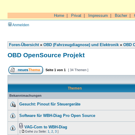
Home
|
Privat
|
Impressum
|
Bücher
|
Anmelden
Foren-Übersicht
»
OBD (Fahrzeugdiagnose) und Elektronik
»
OBD O
OBD OpenSource Projekt
Seite
1
von
1
[ 34 Themen ]
Themen
Bekanntmachungen
Gesucht: Pinout für Steuergeräte
Software für WBH-Diag Pro Open Source
VAG-Com to WBH-Diag
[
Gehe zu Seite:
1
,
2
,
3
]