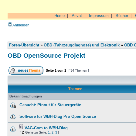
Home
|
Privat
|
Impressum
|
Bücher
|
Anmelden
Foren-Übersicht
»
OBD (Fahrzeugdiagnose) und Elektronik
»
OBD O
OBD OpenSource Projekt
Seite
1
von
1
[ 34 Themen ]
Themen
Bekanntmachungen
Gesucht: Pinout für Steuergeräte
Software für WBH-Diag Pro Open Source
VAG-Com to WBH-Diag
[
Gehe zu Seite:
1
,
2
,
3
]