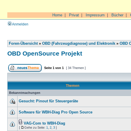
Home
|
Privat
|
Impressum
|
Bücher
|
Anmelden
Foren-Übersicht
»
OBD (Fahrzeugdiagnose) und Elektronik
»
OBD O
OBD OpenSource Projekt
Seite
1
von
1
[ 34 Themen ]
Themen
Bekanntmachungen
Gesucht: Pinout für Steuergeräte
Software für WBH-Diag Pro Open Source
VAG-Com to WBH-Diag
[
Gehe zu Seite:
1
,
2
,
3
]