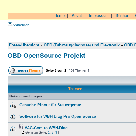
Home
|
Privat
|
Impressum
|
Bücher
|
Anmelden
Foren-Übersicht
»
OBD (Fahrzeugdiagnose) und Elektronik
»
OBD O
OBD OpenSource Projekt
Seite
1
von
1
[ 34 Themen ]
Themen
Bekanntmachungen
Gesucht: Pinout für Steuergeräte
Software für WBH-Diag Pro Open Source
VAG-Com to WBH-Diag
[
Gehe zu Seite:
1
,
2
,
3
]