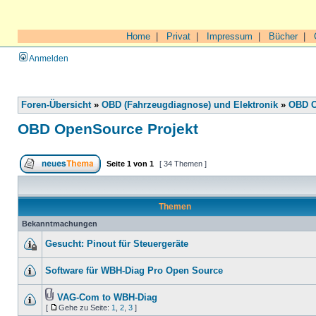
Home
|
Privat
|
Impressum
|
Bücher
|
Anmelden
Foren-Übersicht
»
OBD (Fahrzeugdiagnose) und Elektronik
»
OBD O
OBD OpenSource Projekt
Seite
1
von
1
[ 34 Themen ]
Themen
Bekanntmachungen
Gesucht: Pinout für Steuergeräte
Software für WBH-Diag Pro Open Source
VAG-Com to WBH-Diag
[
Gehe zu Seite:
1
,
2
,
3
]