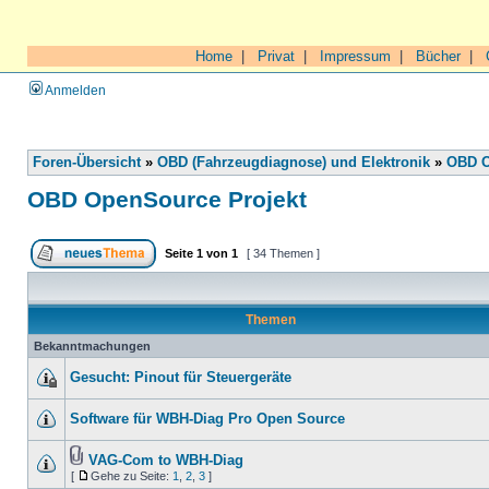
Home
|
Privat
|
Impressum
|
Bücher
|
Anmelden
Foren-Übersicht
»
OBD (Fahrzeugdiagnose) und Elektronik
»
OBD O
OBD OpenSource Projekt
Seite
1
von
1
[ 34 Themen ]
Themen
Bekanntmachungen
Gesucht: Pinout für Steuergeräte
Software für WBH-Diag Pro Open Source
VAG-Com to WBH-Diag
[
Gehe zu Seite:
1
,
2
,
3
]