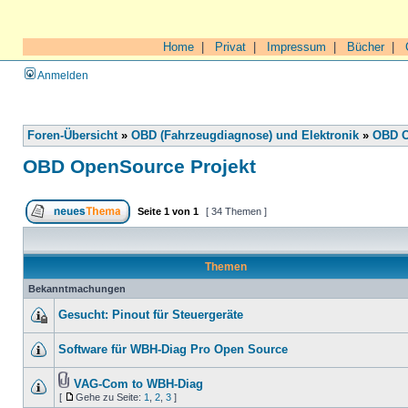
Home
|
Privat
|
Impressum
|
Bücher
|
Anmelden
Foren-Übersicht
»
OBD (Fahrzeugdiagnose) und Elektronik
»
OBD O
OBD OpenSource Projekt
Seite
1
von
1
[ 34 Themen ]
Themen
Bekanntmachungen
Gesucht: Pinout für Steuergeräte
Software für WBH-Diag Pro Open Source
VAG-Com to WBH-Diag
[
Gehe zu Seite:
1
,
2
,
3
]