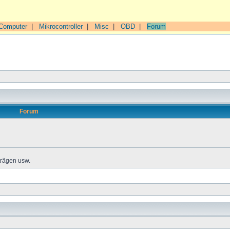
Computer
|
Mikrocontroller
|
Misc
|
OBD
|
Forum
Forum
trägen usw.