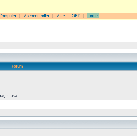
Computer
|
Mikrocontroller
|
Misc
|
OBD
|
Forum
Forum
trägen usw.