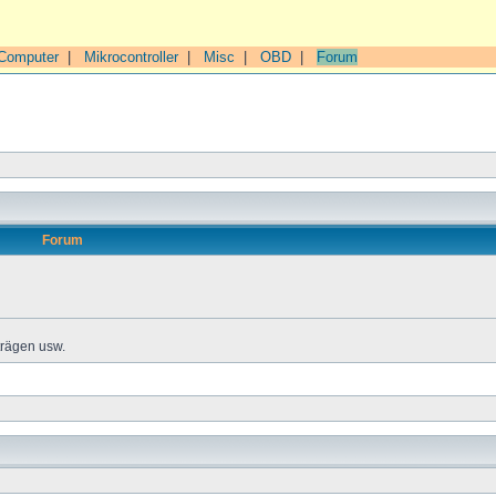
Computer
|
Mikrocontroller
|
Misc
|
OBD
|
Forum
Forum
trägen usw.