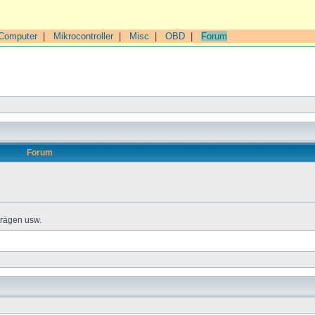
Computer
|
Mikrocontroller
|
Misc
|
OBD
|
Forum
Forum
trägen usw.