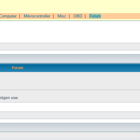
Computer
|
Mikrocontroller
|
Misc
|
OBD
|
Forum
Forum
trägen usw.