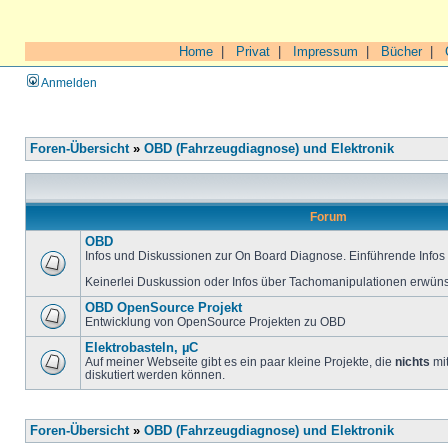
Home
|
Privat
|
Impressum
|
Bücher
|
Anmelden
Foren-Übersicht
»
OBD (Fahrzeugdiagnose) und Elektronik
Forum
OBD
Infos und Diskussionen zur On Board Diagnose. Einführende Infos 
Keinerlei Duskussion oder Infos über Tachomanipulationen erwüns
OBD OpenSource Projekt
Entwicklung von OpenSource Projekten zu OBD
Elektrobasteln, µC
Auf meiner Webseite gibt es ein paar kleine Projekte, die
nichts
mit
diskutiert werden können.
Foren-Übersicht
»
OBD (Fahrzeugdiagnose) und Elektronik