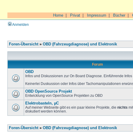
Home
|
Privat
|
Impressum
|
Bücher
|
Anmelden
Foren-Übersicht
»
OBD (Fahrzeugdiagnose) und Elektronik
Forum
OBD
Infos und Diskussionen zur On Board Diagnose. Einführende Infos 
Keinerlei Duskussion oder Infos über Tachomanipulationen erwüns
OBD OpenSource Projekt
Entwicklung von OpenSource Projekten zu OBD
Elektrobasteln, µC
Auf meiner Webseite gibt es ein paar kleine Projekte, die
nichts
mit
diskutiert werden können.
Foren-Übersicht
»
OBD (Fahrzeugdiagnose) und Elektronik