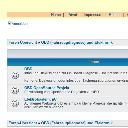
Home
|
Privat
|
Impressum
|
Bücher
|
Anmelden
Foren-Übersicht
»
OBD (Fahrzeugdiagnose) und Elektronik
Forum
OBD
Infos und Diskussionen zur On Board Diagnose. Einführende Infos 
Keinerlei Duskussion oder Infos über Tachomanipulationen erwüns
OBD OpenSource Projekt
Entwicklung von OpenSource Projekten zu OBD
Elektrobasteln, µC
Auf meiner Webseite gibt es ein paar kleine Projekte, die
nichts
mit
diskutiert werden können.
Foren-Übersicht
»
OBD (Fahrzeugdiagnose) und Elektronik