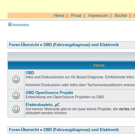
Home
|
Privat
|
Impressum
|
Bücher
|
Anmelden
Foren-Übersicht
»
OBD (Fahrzeugdiagnose) und Elektronik
Forum
OBD
Infos und Diskussionen zur On Board Diagnose. Einführende Infos 
Keinerlei Duskussion oder Infos über Tachomanipulationen erwüns
OBD OpenSource Projekt
Entwicklung von OpenSource Projekten zu OBD
Elektrobasteln, µC
Auf meiner Webseite gibt es ein paar kleine Projekte, die
nichts
mit
diskutiert werden können.
Foren-Übersicht
»
OBD (Fahrzeugdiagnose) und Elektronik