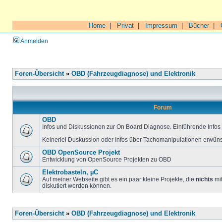
Home
|
Privat
|
Impressum
|
Bücher
|
Anmelden
Foren-Übersicht
»
OBD (Fahrzeugdiagnose) und Elektronik
Forum
OBD
Infos und Diskussionen zur On Board Diagnose. Einführende Infos 
Keinerlei Duskussion oder Infos über Tachomanipulationen erwüns
OBD OpenSource Projekt
Entwicklung von OpenSource Projekten zu OBD
Elektrobasteln, µC
Auf meiner Webseite gibt es ein paar kleine Projekte, die
nichts
mit
diskutiert werden können.
Foren-Übersicht
»
OBD (Fahrzeugdiagnose) und Elektronik